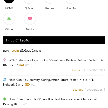
HOME
Q & A
Review
How To
Others
Tell Us
1 - 50
of
12046
กรุณา
Login
เพื่อโพสต์ข้อความ
Which Pharmacology Topics Should You Review Before the NCLEX-
RN Exam?
(0)
Jacknson
[ 08/08/2026 ]
How Can You Identify Configuration Errors Faster in the HPE
Network Sw ...
(0)
david89
[ 07/08/2026 ]
How Does the GH-300 Practice Test Improve Your Chances of
Passing the ...
(0)