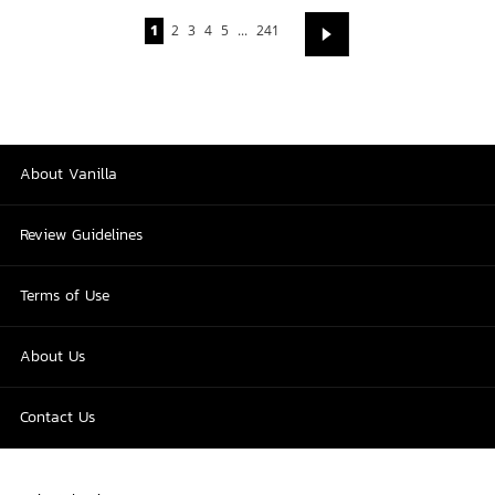
1
2
3
4
5
...
241
About Vanilla
Review Guidelines
Terms of Use
About Us
Contact Us