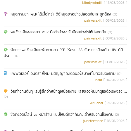
Mindymindii
[ 18/03/2026 ]
หยุดทานยา PrEP ได้เมื่อไหร่? วิธีหยุดยาอย่างปลอดภัยและถูกต้อง
(0)
pairwara.kit
[ 03/02/2026 ]
ผลข้างเคียงของยา PrEP มีอะไรบ้าง? รับมืออย่างไรให้ปลอดภัย
(0)
pairwara.kit
[ 03/02/2026 ]
จัดการผลข้างเคียงเพื่อทานยา PEP ให้ครบ 28 วัน: การป้องกัน HIV ที่มี
ประ ...
(0)
pairwara.kit
[ 03/02/2026 ]
แพ้ฟิลเลอร์ อันตรายไหม มีสัญญาณเตือนอะไรบ้างที่ไม่ควรมองข้าม
(0)
nerd
[ 30/01/2026 ]
วัยทำงานต้นๆ เริ่มรู้สึกว่าหน้าดูเหนื่อยง่าย เลยลองหันมาดูแลตัวเองจริง ...
(2)
Arluchar
[ 21/01/2026 ]
ซื้อถังออนไลน์ vs หน้าร้าน แบบไหนดีกว่ากันคะ สำหรับงานโรงงาน
(2)
juneteeranee
[ 18/01/2026 ]