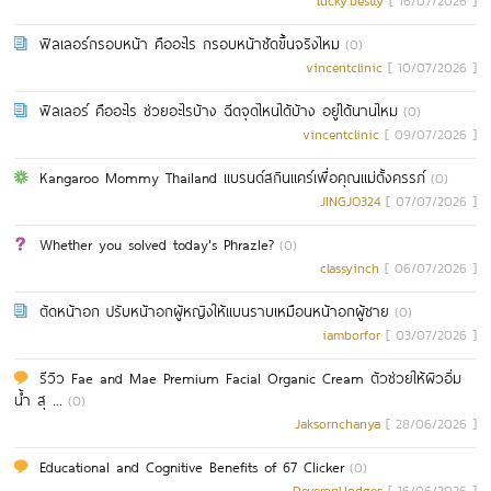
lucky.bestty
[ 16/07/2026 ]
ฟิลเลอร์กรอบหน้า คืออะไร กรอบหน้าชัดขึ้นจริงไหม
(0)
vincentclinic
[ 10/07/2026 ]
ฟิลเลอร์ คืออะไร ช่วยอะไรบ้าง ฉีดจุดไหนได้บ้าง อยู่ได้นานไหม
(0)
vincentclinic
[ 09/07/2026 ]
Kangaroo Mommy Thailand แบรนด์สกินแคร์เพื่อคุณแม่ตั้งครรภ์
(0)
JINGJO324
[ 07/07/2026 ]
Whether you solved today's Phrazle?
(0)
classyinch
[ 06/07/2026 ]
ตัดหน้าอก ปรับหน้าอกผู้หญิงให้แบนราบเหมือนหน้าอกผู้ชาย
(0)
iamborfor
[ 03/07/2026 ]
รีวิว Fae and Mae Premium Facial Organic Cream ตัวช่วยให้ผิวอิ่ม
น้ำ สุ ...
(0)
Jaksornchanya
[ 28/06/2026 ]
Educational and Cognitive Benefits of 67 Clicker
(0)