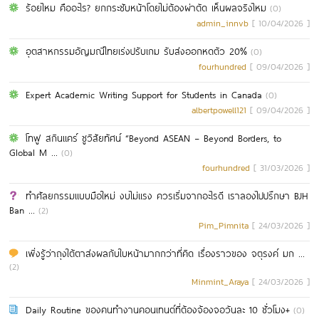
ร้อยไหม คืออะไร? ยกกระชับหน้าโดยไม่ต้องผ่าตัด เห็นผลจริงไหม
(0)
admin_innvb
[ 10/04/2026 ]
อุตสาหกรรมอัญมณีไทยเร่งปรับเกม รับส่งออกหดตัว 20%
(0)
fourhundred
[ 09/04/2026 ]
Expert Academic Writing Support for Students in Canada
(0)
albertpowell121
[ 09/04/2026 ]
โทฟู สกินแคร์ ชูวิสัยทัศน์ “Beyond ASEAN – Beyond Borders, to
Global M ...
(0)
fourhundred
[ 31/03/2026 ]
ทำศัลยกรรมแบบมือใหม่ งบไม่แรง ควรเริ่มจากอะไรดี เราลองไปปรึกษา BJH
Ban ...
(2)
Pim_Pimnita
[ 24/03/2026 ]
เพิ่งรู้ว่าถุงใต้ตาส่งผลกับใบหน้ามากกว่าที่คิด เรื่องราวของ จตุรงค์ มก ...
(2)
Minmint_Araya
[ 24/03/2026 ]
Daily Routine ของคนทำงานคอนเทนต์ที่ต้องจ้องจอวันละ 10 ชั่วโมง+
(0)