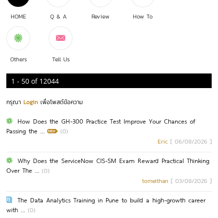
HOME
Q & A
Review
How To
Others
Tell Us
1 - 50
of
12044
กรุณา
Login
เพื่อโพสต์ข้อความ
How Does the GH-300 Practice Test Improve Your Chances of
Passing the ...
(0)
Eric
[ 06/08/2026 ]
Why Does the ServiceNow CIS-SM Exam Reward Practical Thinking
Over The ...
(0)
tomeithan
[ 03/08/2026 ]
The Data Analytics Training in Pune to build a high-growth career
with ...
(0)