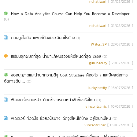
nehatiwari
[ 01/08/2026 ]
How a Data Analytics Course Can Help You Become a Developer
(0)
nehatiwari
[ 01/08/2026 ]
ก่อนดูดไขมัน แพทย์ต้องประเมินอะไรบ้าง
(1)
Writer_SP
[ 22/07/2026 ]
เซรั่มปลูกผมดีที่สุด น้ำยาแก้ผมร่วงยี่ห้อไหนดีที่สุด 2569
(0)
gurubeauty
[ 21/07/2026 ]
ขออนุญาตแนะนำบทความดีๆ Cost Structure คืออะไร ? และมีผลต่อการ
จัดการต้น ...
(0)
lucky.bestty
[ 16/07/2026 ]
ฟิลเลอร์กรอบหน้า คืออะไร กรอบหน้าชัดขึ้นจริงไหม
(0)
vincentclinic
[ 10/07/2026 ]
ฟิลเลอร์ คืออะไร ช่วยอะไรบ้าง ฉีดจุดไหนได้บ้าง อยู่ได้นานไหม
(0)
vincentclinic
[ 09/07/2026 ]
Kangaroo Mommy Thailand แบรนด์สกินแคร์เพื่อคุณแม่ตั้งครรภ์