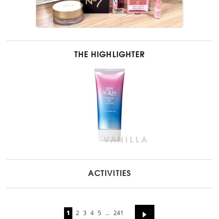
THE HIGHLIGHTER
ACTIVITIES
1
2
3
4
5
...
241