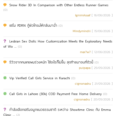
Snow Rider 3D In Comparison with Other Endless Runner Games
(0)
IgnimAssaf
[ 16/06/2026 ]
เซรั่ม PDRN กู้ผิวโทรมให้กลับมาฉ่ำ
(0)
Mindymindii
[ 15/06/2026 ]
Lesbian Sex Dolls: How Customization Meets the Exploratory Needs
of Wo ...
(0)
mar7w7
[ 12/06/2026 ]
รีวิวจากคนเคยผมร่วงหนัก ใช้อะไรก็ไม่ขึ้น สุดท้ายมาจบที่ตัวนี้
(0)
puipapa
[ 25/05/2026 ]
Vip Verified Call Girls Service in Karachi
(0)
cignonadru
[ 21/05/2026 ]
Call Girls in Lahore (30k) COD Payment Free Home Delivery
(0)
cignonadru
[ 20/05/2026 ]
กำลังเลือกเสริมจมูกแนวธรรมชาติ ระหว่าง Showtime Clinic กับ Emma
Clinic ...
(2)