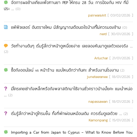
จัดการผลข้างเคียงเพื่อทานยา PEP ให้ครบ 28 วัน: การป้องกัน HIV ที่มี
ประ ...
(0)
pairwara.kit
[ 03/02/2026 ]
แพ้ฟิลเลอร์ อันตรายไหม มีสัญญาณเตือนอะไรบ้างที่ไม่ควรมองข้าม
(0)
nerd
[ 30/01/2026 ]
วัยทำงานต้นๆ เริ่มรู้สึกว่าหน้าดูเหนื่อยง่าย เลยลองหันมาดูแลตัวเองจริง ...
(2)
Arluchar
[ 21/01/2026 ]
ซื้อถังออนไลน์ vs หน้าร้าน แบบไหนดีกว่ากันคะ สำหรับงานโรงงาน
(2)
juneteeranee
[ 18/01/2026 ]
มีใครเคยเช่าถังเหล็กหรือถังพลาสติกมาใช้งานชั่วคราวบ้างมั้ยคะ แนะนำหน่อ
...
(2)
napassawan
[ 18/01/2026 ]
เริ่มรู้สึกว่าหน้าดูโทรมขึ้น ทั้งที่พักผ่อนเหมือนเดิม ควรเริ่มดูแลตัวย ...
(2)
Kamonpang
[ 15/01/2026 ]
Importing a Car from Japan to Cyprus – What to Know Before You