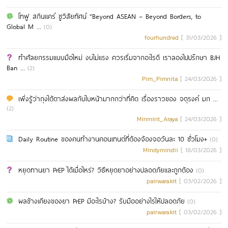
โทฟู สกินแคร์ ชูวิสัยทัศน์ “Beyond ASEAN – Beyond Borders, to
Global M ...
(0)
fourhundred
[ 31/03/2026 ]
ทำศัลยกรรมแบบมือใหม่ งบไม่แรง ควรเริ่มจากอะไรดี เราลองไปปรึกษา BJH
Ban ...
(2)
Pim_Pimnita
[ 24/03/2026 ]
เพิ่งรู้ว่าถุงใต้ตาส่งผลกับใบหน้ามากกว่าที่คิด เรื่องราวของ จตุรงค์ มก ...
(2)
Minmint_Araya
[ 24/03/2026 ]
Daily Routine ของคนทำงานคอนเทนต์ที่ต้องจ้องจอวันละ 10 ชั่วโมง+
(0)
Mindymindii
[ 18/03/2026 ]
หยุดทานยา PrEP ได้เมื่อไหร่? วิธีหยุดยาอย่างปลอดภัยและถูกต้อง
(0)
pairwara.kit
[ 03/02/2026 ]
ผลข้างเคียงของยา PrEP มีอะไรบ้าง? รับมืออย่างไรให้ปลอดภัย
(0)
pairwara.kit
[ 03/02/2026 ]