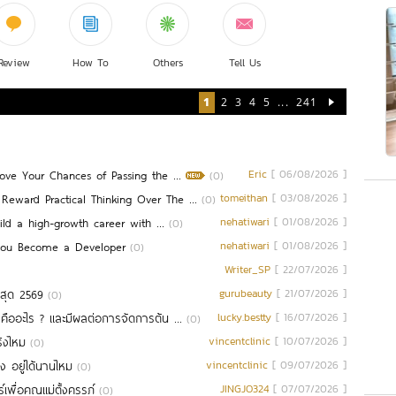
Review
How To
Others
Tell Us
1
2
3
4
5
...
241
ve Your Chances of Passing the ...
Eric
[ 06/08/2026 ]
(0)
ward Practical Thinking Over The ...
tomeithan
[ 03/08/2026 ]
(0)
ld a high-growth career with ...
nehatiwari
[ 01/08/2026 ]
(0)
You Become a Developer
nehatiwari
[ 01/08/2026 ]
(0)
Writer_SP
[ 22/07/2026 ]
ี่สุด 2569
gurubeauty
[ 21/07/2026 ]
(0)
ออะไร ? และมีผลต่อการจัดการต้น ...
lucky.bestty
[ 16/07/2026 ]
(0)
ิงไหม
vincentclinic
[ 10/07/2026 ]
(0)
าง อยู่ได้นานไหม
vincentclinic
[ 09/07/2026 ]
(0)
ื่อคุณแม่ตั้งครรภ์
JINGJO324
[ 07/07/2026 ]
(0)