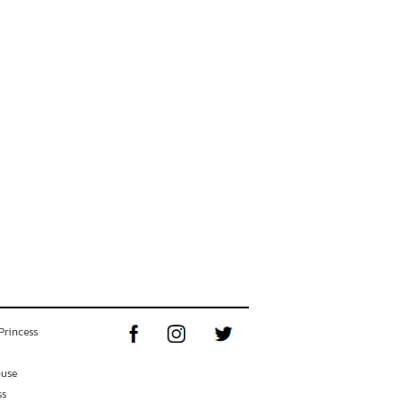
Princess
ouse
ss