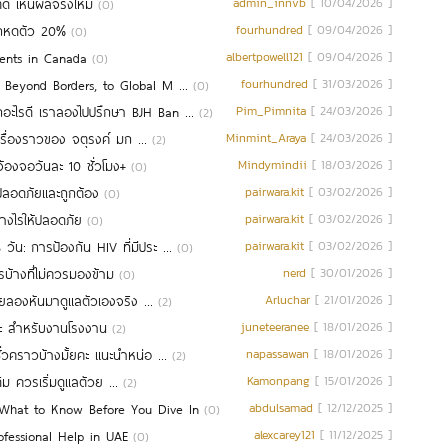
ตัด เห็นผลจริงไหม
admin_innvb
[ 10/04/2026 ]
(0)
อกหดตัว 20%
fourhundred
[ 09/04/2026 ]
(0)
dents in Canada
albertpowell121
[ 09/04/2026 ]
(0)
– Beyond Borders, to Global M ...
fourhundred
[ 31/03/2026 ]
(0)
อะไรดี เราลองไปปรึกษา BJH Ban ...
Pim_Pimnita
[ 24/03/2026 ]
(2)
 เรื่องราวของ จตุรงค์ มก ...
Minmint_Araya
[ 24/03/2026 ]
(2)
้องจอวันละ 10 ชั่วโมง+
Mindymindii
[ 18/03/2026 ]
(0)
งปลอดภัยและถูกต้อง
pairwara.kit
[ 03/02/2026 ]
(0)
่างไรให้ปลอดภัย
pairwara.kit
[ 03/02/2026 ]
(0)
ัน: การป้องกัน HIV ที่มีประ ...
pairwara.kit
[ 03/02/2026 ]
(0)
บ้างที่ไม่ควรมองข้าม
nerd
[ 30/01/2026 ]
(0)
เลยลองหันมาดูแลตัวเองจริง ...
Arluchar
[ 21/01/2026 ]
(2)
นคะ สำหรับงานโรงงาน
juneteeranee
[ 18/01/2026 ]
(2)
่วคราวบ้างมั้ยคะ แนะนำหน่อ ...
napassawan
[ 18/01/2026 ]
(2)
เดิม ควรเริ่มดูแลตัวย ...
Kamonpang
[ 15/01/2026 ]
(2)
 What to Know Before You Dive In
abdulsamad
[ 12/12/2025 ]
(0)
fessional Help in UAE
alexcarey121
[ 11/12/2025 ]
(0)