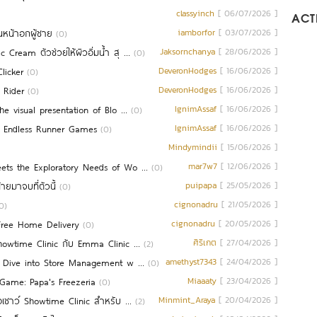
classyinch
[ 06/07/2026 ]
ACTI
นหน้าอกผู้ชาย
iamborfor
[ 03/07/2026 ]
(0)
ream ตัวช่วยให้ผิวอิ่มน้ำ สุ ...
Jaksornchanya
[ 28/06/2026 ]
(0)
licker
DeveronHodges
[ 16/06/2026 ]
(0)
 Rider
DeveronHodges
[ 16/06/2026 ]
(0)
e visual presentation of Blo ...
IgnimAssaf
[ 16/06/2026 ]
(0)
r Endless Runner Games
IgnimAssaf
[ 16/06/2026 ]
(0)
Mindymindii
[ 15/06/2026 ]
ets the Exploratory Needs of Wo ...
mar7w7
[ 12/06/2026 ]
(0)
ายมาจบที่ตัวนี้
puipapa
[ 25/05/2026 ]
(0)
cignonadru
[ 21/05/2026 ]
0)
Free Home Delivery
cignonadru
[ 20/05/2026 ]
(0)
howtime Clinic กับ Emma Clinic ...
ศิริเกต
[ 27/04/2026 ]
(2)
p Dive into Store Management w ...
amethyst7343
[ 24/04/2026 ]
(0)
 Game: Papa's Freezeria
Miaaaty
[ 23/04/2026 ]
(0)
เชาว์ Showtime Clinic สำหรับ ...
Minmint_Araya
[ 20/04/2026 ]
(2)