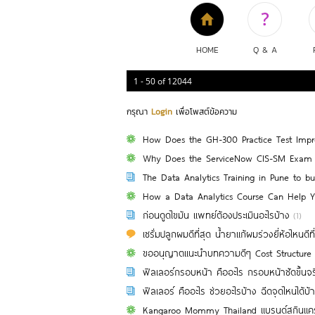
HOME
Q & A
1 - 50
of
12044
กรุณา
Login
เพื่อโพสต์ข้อความ
How Does the GH-300 Practice Test Impro
Why Does the ServiceNow CIS-SM Exam Re
The Data Analytics Training in Pune to bui
How a Data Analytics Course Can Help 
ก่อนดูดไขมัน แพทย์ต้องประเมินอะไรบ้าง
(1)
เซรั่มปลูกผมดีที่สุด น้ำยาแก้ผมร่วงยี่ห้อไหนดีท
ขออนุญาตแนะนำบทความดีๆ Cost Structure คื
ฟิลเลอร์กรอบหน้า คืออะไร กรอบหน้าชัดขึ้นจร
ฟิลเลอร์ คืออะไร ช่วยอะไรบ้าง ฉีดจุดไหนได้บ้
Kangaroo Mommy Thailand แบรนด์สกินแคร์เพ