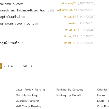
Academic Success
alexcarey121
[ 11/12/2025 ]
(0)
search and Evidence-Based Prac ...
william224477
[ 09/12/2025 ]
(0)
ูดไขมันยุคใหม่
Writer_SP
[ 24/11/2025 ]
(0)
น' ฝังลึก ลองมาเกือบ ...
janistar
[ 18/11/2025 ]
(1)
Writer_SP
[ 11/11/2025 ]
Writer_SP
[ 10/11/2025 ]
0)
ีดูแลให้หายเร็ว
Writer_SP
[ 10/11/2025 ]
(0)
1
2
3
4
5
...
241
Latest Review Ranking
Ranking By Category
Oriental 
Monthly Ranking
Ranking by Benefit
L'oreal
Quarterly Ranking
Etude H
Half Yearly Ranking
Cute Pre