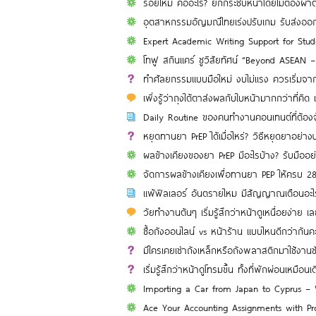
ร้อยไหม คืออะไร? ยกกระชับหน้าโดยไม่ต้องผ่า
อุตสาหกรรมอัญมณีไทยเร่งปรับเกม รับส่งอ
Expert Academic Writing Support for Stu
โทฟู สกินแคร์ ชูวิสัยทัศน์ “Beyond ASEAN 
ทำศัลยกรรมแบบมือใหม่ งบไม่แรง ควรเริ่มจาก
เพิ่งรู้ว่าถุงใต้ตาส่งผลกับใบหน้ามากกว่าที่คิด
Daily Routine ของคนทำงานคอนเทนต์ที่ต้องจ
หยุดทานยา PrEP ได้เมื่อไหร่? วิธีหยุดยาอย่า
ผลข้างเคียงของยา PrEP มีอะไรบ้าง? รับมืออย
จัดการผลข้างเคียงเพื่อทานยา PEP ให้ครบ 28 ว
แพ้ฟิลเลอร์ อันตรายไหม มีสัญญาณเตือนอะไร
วัยทำงานต้นๆ เริ่มรู้สึกว่าหน้าดูเหนื่อยง่าย 
ซื้อถังออนไลน์ vs หน้าร้าน แบบไหนดีกว่ากั
มีใครเคยเช่าถังเหล็กหรือถังพลาสติกมาใช้งานชั
เริ่มรู้สึกว่าหน้าดูโทรมขึ้น ทั้งที่พักผ่อนเหมือน
Importing a Car from Japan to Cyprus –
Ace Your Accounting Assignments with Pro