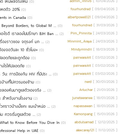
ตัด เห็นผลจริงไหม
admin_innvb
[ 10/04/2026 ]
(0)
อกหดตัว 20%
fourhundred
[ 09/04/2026 ]
(0)
dents in Canada
albertpowell121
[ 09/04/2026 ]
(0)
– Beyond Borders, to Global M ...
fourhundred
[ 31/03/2026 ]
(0)
อะไรดี เราลองไปปรึกษา BJH Ban ...
Pim_Pimnita
[ 24/03/2026 ]
(2)
 เรื่องราวของ จตุรงค์ มก ...
Minmint_Araya
[ 24/03/2026 ]
(2)
้องจอวันละ 10 ชั่วโมง+
Mindymindii
[ 18/03/2026 ]
(0)
งปลอดภัยและถูกต้อง
pairwara.kit
[ 03/02/2026 ]
(0)
่างไรให้ปลอดภัย
pairwara.kit
[ 03/02/2026 ]
(0)
ัน: การป้องกัน HIV ที่มีประ ...
pairwara.kit
[ 03/02/2026 ]
(0)
บ้างที่ไม่ควรมองข้าม
nerd
[ 30/01/2026 ]
(0)
เลยลองหันมาดูแลตัวเองจริง ...
Arluchar
[ 21/01/2026 ]
(2)
นคะ สำหรับงานโรงงาน
juneteeranee
[ 18/01/2026 ]
(2)
่วคราวบ้างมั้ยคะ แนะนำหน่อ ...
napassawan
[ 18/01/2026 ]
(2)
เดิม ควรเริ่มดูแลตัวย ...
Kamonpang
[ 15/01/2026 ]
(2)
 What to Know Before You Dive In
abdulsamad
[ 12/12/2025 ]
(0)
fessional Help in UAE
alexcarey121
[ 11/12/2025 ]
(0)