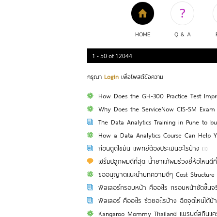
HOME
Q & A
1 - 50
of
12044
กรุณา
Login
เพื่อโพสต์ข้อความ
How Does the GH-300 Practice Test Impro
Why Does the ServiceNow CIS-SM Exam Re
The Data Analytics Training in Pune to bui
How a Data Analytics Course Can Help 
ก่อนดูดไขมัน แพทย์ต้องประเมินอะไรบ้าง
(1)
เซรั่มปลูกผมดีที่สุด น้ำยาแก้ผมร่วงยี่ห้อไหนดีท
ขออนุญาตแนะนำบทความดีๆ Cost Structure คื
ฟิลเลอร์กรอบหน้า คืออะไร กรอบหน้าชัดขึ้นจร
ฟิลเลอร์ คืออะไร ช่วยอะไรบ้าง ฉีดจุดไหนได้บ้
Kangaroo Mommy Thailand แบรนด์สกินแคร์เพ