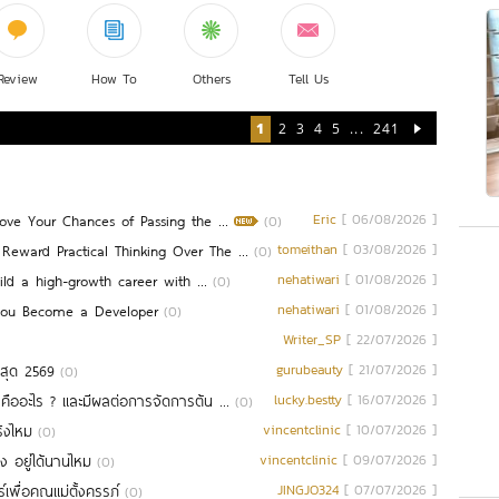
Review
How To
Others
Tell Us
1
2
3
4
5
...
241
ve Your Chances of Passing the ...
Eric
[ 06/08/2026 ]
(0)
ward Practical Thinking Over The ...
tomeithan
[ 03/08/2026 ]
(0)
ld a high-growth career with ...
nehatiwari
[ 01/08/2026 ]
(0)
You Become a Developer
nehatiwari
[ 01/08/2026 ]
(0)
Writer_SP
[ 22/07/2026 ]
ี่สุด 2569
gurubeauty
[ 21/07/2026 ]
(0)
ออะไร ? และมีผลต่อการจัดการต้น ...
lucky.bestty
[ 16/07/2026 ]
(0)
ิงไหม
vincentclinic
[ 10/07/2026 ]
(0)
าง อยู่ได้นานไหม
vincentclinic
[ 09/07/2026 ]
(0)
ื่อคุณแม่ตั้งครรภ์
JINGJO324
[ 07/07/2026 ]
(0)