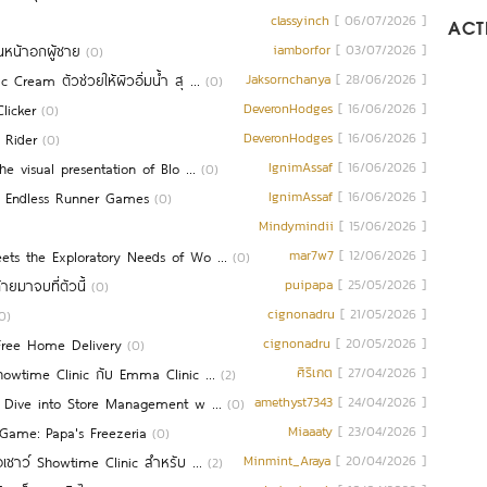
classyinch
[ 06/07/2026 ]
ACTI
นหน้าอกผู้ชาย
iamborfor
[ 03/07/2026 ]
(0)
ream ตัวช่วยให้ผิวอิ่มน้ำ สุ ...
Jaksornchanya
[ 28/06/2026 ]
(0)
licker
DeveronHodges
[ 16/06/2026 ]
(0)
 Rider
DeveronHodges
[ 16/06/2026 ]
(0)
e visual presentation of Blo ...
IgnimAssaf
[ 16/06/2026 ]
(0)
r Endless Runner Games
IgnimAssaf
[ 16/06/2026 ]
(0)
Mindymindii
[ 15/06/2026 ]
ets the Exploratory Needs of Wo ...
mar7w7
[ 12/06/2026 ]
(0)
ายมาจบที่ตัวนี้
puipapa
[ 25/05/2026 ]
(0)
cignonadru
[ 21/05/2026 ]
0)
Free Home Delivery
cignonadru
[ 20/05/2026 ]
(0)
howtime Clinic กับ Emma Clinic ...
ศิริเกต
[ 27/04/2026 ]
(2)
p Dive into Store Management w ...
amethyst7343
[ 24/04/2026 ]
(0)
 Game: Papa's Freezeria
Miaaaty
[ 23/04/2026 ]
(0)
เชาว์ Showtime Clinic สำหรับ ...
Minmint_Araya
[ 20/04/2026 ]
(2)