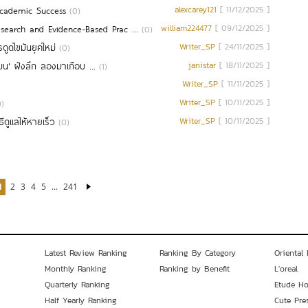
Academic Success
alexcarey121
[ 11/12/2025 ]
(0)
search and Evidence-Based Prac ...
william224477
[ 09/12/2025 ]
(0)
ูดไขมันยุคใหม่
Writer_SP
[ 24/11/2025 ]
(0)
น' ฝังลึก ลองมาเกือบ ...
janistar
[ 18/11/2025 ]
(1)
Writer_SP
[ 11/11/2025 ]
Writer_SP
[ 10/11/2025 ]
0)
ีดูแลให้หายเร็ว
Writer_SP
[ 10/11/2025 ]
(0)
1
2
3
4
5
...
241
Latest Review Ranking
Ranking By Category
Oriental 
Monthly Ranking
Ranking by Benefit
L'oreal
Quarterly Ranking
Etude H
Half Yearly Ranking
Cute Pre