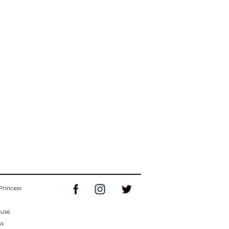
Princess
ouse
ss