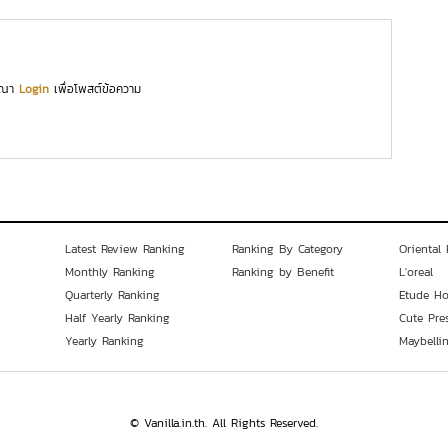
ุณา
Login
เพื่อโพสต์ข้อความ
Latest Review Ranking
Ranking By Category
Oriental 
Monthly Ranking
Ranking by Benefit
L'oreal
Quarterly Ranking
Etude H
Half Yearly Ranking
Cute Pre
Yearly Ranking
Maybelli
© Vanilla.in.th. All Rights Reserved.