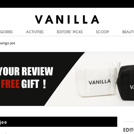
GORIES
ACTIVITIES
EDITORS’ PICKS
SCOOP
BEAUT
 mango jee
jee
EDI