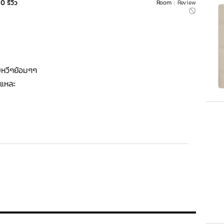
0 รีวิว
Room :
Review
บหวีๆย้อมๆๆ
ยแหละ