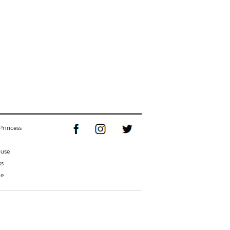
Princess
ouse
ss
ne