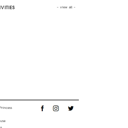
- view all -
VITIES
Princess
ouse
ss