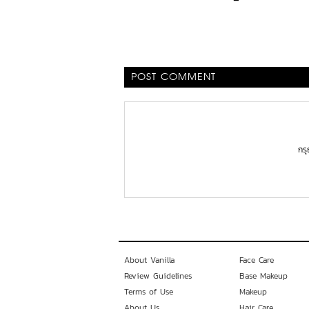
POST COMMENT
กร
About Vanilla
Face Care
Review Guidelines
Base Makeup
Terms of Use
Makeup
About Us
Hair Care