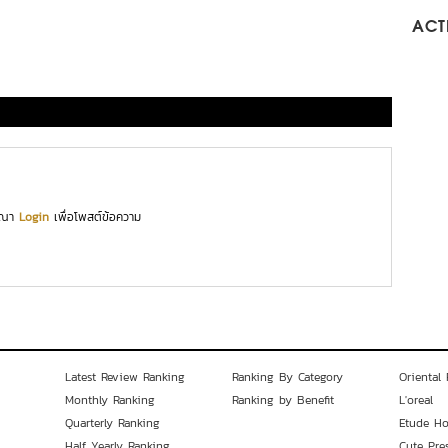
ACTI
ุณา
Login
เพื่อโพสต์ข้อความ
Latest Review Ranking
Ranking By Category
Oriental 
Monthly Ranking
Ranking by Benefit
L'oreal
Quarterly Ranking
Etude H
Half Yearly Ranking
Cute Pre