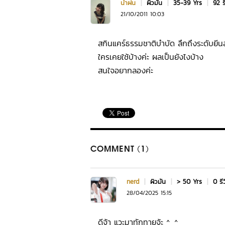
น้ำฝน
|
ผิวมัน
|
35-39 Yrs
|
92 ร
21/10/2011 10:03
สกินแคร์ธรรมชาติบำบัด ลึกถึงระดับยีนส
ใครเคยใช้บ้างค่ะ ผลเป็นยังไงบ้าง
สนใจอยากลองค่ะ
COMMENT (1)
nerd
|
ผิวมัน
|
> 50 Yrs
|
0 รี
28/04/2025 15:15
ดีจ้า แวะมาทักทายจ้ะ ^_^