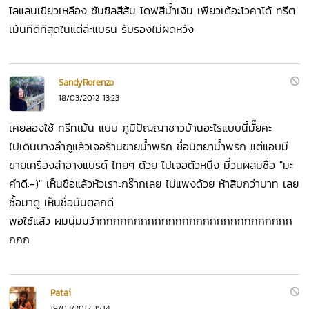
โลแลนเขียวเหลือง ซันซิลสีส้ม โดฟสีน้ำเงิน เพียวเต้อะโวคาโด้ ทรีต
เม้นที่ดีที่สุดในแต่ล่ะแบรน รับรองไม่ผิดหวัง
SandyRorenzo
18/03/2012 13:23
เคยลองใช้ ทรีทเม้น แบบ ภูมิปัญญาชาวบ้านอะไรแบบนี้มั๊ยคะ
ไปเดินบางลำภูแล้วเจอร้านขายน้ำพริก ชื่อนิตยาน้ำพริก แต่แอบมี
ขายเครื่องสำอางแบรด์ ไทยๆ ด้วย ไปเจอตัวหนึ่ง มี่วนผสมชื่อ "มะ
คำดี:-)" เห็นชื่อแล้วหัวเราะกร๊ากเลย ไม่แพงด้วย ห้าสิบกว่าบาท เลย
ซื้อมาดู เห็นชื่อมันตลกดี
พอใช้แล้ว ผมนุ่มมว้ากกกกกกกกกกกกกกกกกกกกกกกกกกกก
กกก
Patai
19/03/2012 15:14