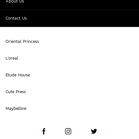
About Us
Contact Us
Oriental Princess
L'oreal
Etude House
Cute Press
Maybelline