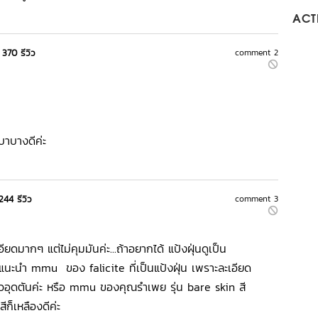
ACTI
370 รีวิว
comment 2
เบาบางดีค่ะ
244 รีวิว
comment 3
มากๆ แต่ไม่คุมมันค่ะ...ถ้าอยากได้ แป้งฝุ่นดูเป็น
นะนำ mmu ของ falicite ที่เป็นแป้งฝุ่น เพราะละเอียด
ิวอุดตันค่ะ หรือ mmu ของคุณรำเพย รุ่น bare skin สี
ก็เหลืองดีค่ะ