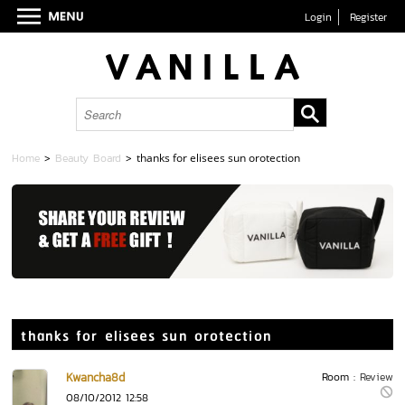
Login
Register
Home
>
Beauty Board
>
thanks for elisees sun orotection
thanks for elisees sun orotection
Kwancha8d
Room :
Review
08/10/2012 12:58