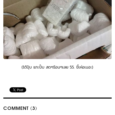
(ได้ปุ้บ แกะปั้บ สดๆร้อนๆเลย 55. ขี้เห่อเนอะ)
COMMENT (3)