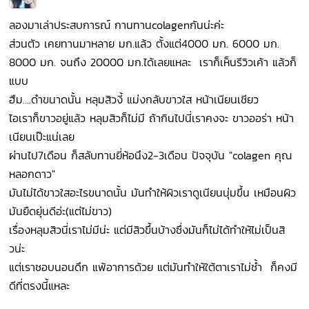
ลองมาเล่าประสบการณ์ กานทานcolagenกันน่ะค่ะ
ส่วนตัว เคยทานมาหลาย มก.แล้ว ตั้งแต่4000 มก. 6000 มก.
8000 มก. จนถึง 20000 มก.ได้เลยแหละ เราก็เห็นรีวิวเค้า แล้วก็
แบบ
ฮืม....ดำขนาดนั้น หลุมสิวงี้ แม่งกลับขาวใส หน้าเนียนเชียว
ไอเราก็ขาวอยู่แล้ว หลุมสิวก็ไม่มี ถ้ากินไปนี่เราคงจะ ขาวออร่า หน้า
เนียนเป๊ะแน่เลย
ผ่านไป7เดือน ก็สลับทานยี่ห้อนึง2-3เดือน ปัจจุบัน "colagen คุณ
หลอกดาว"
มันไม่ได้ขาวใสอะไรขนาดนั้น มันทำให้ผิวเราดูเนียนนุ่มขึ้น เหมือนผิว
มันยืดยุ่นดีอ่ะ(แต่ไม่ขาว)
เรื่องหลุมสิวนี่เราไม่มีน่ะ แต่มีสิวขึ้นบ้างซึ่งมันก็ไม่ได้ทำให้ไม่เป็นสิ
วน่ะ
แต่เราชอบนอนดึก แพ้อาการด้วย แต่มันทำให้ใต้ตาเราไม่ช้ำ ก็คงมี
ดีที่ตรงนี้แหละ