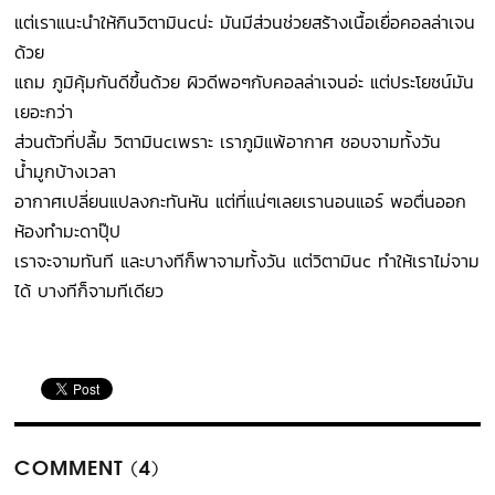
แต่เราแนะนำให้กินวิตามินcน่ะ มันมีส่วนช่วยสร้างเนื้อเยื่อคอลล่าเจน
ด้วย
แถม ภูมิคุ้มกันดีขึ้นด้วย ผิวดีพอๆกับคอลล่าเจนอ่ะ แต่ประโยชน์มัน
เยอะกว่า
ส่วนตัวที่ปลื้ม วิตามินcเพราะ เราภูมิแพ้อากาศ ชอบจามทั้งวัน
น้ำมูกบ้างเวลา
อากาศเปลี่ยนแปลงกะทันหัน แต่ที่แน่ๆเลยเรานอนแอร์ พอตื่นออก
ห้องทำมะดาปุ๊ป
เราจะจามทันที และบางทีก็พาจามทั้งวัน แต่วิตามินc ทำให้เราไม่จาม
ได้ บางทีก็จามทีเดียว
COMMENT (4)