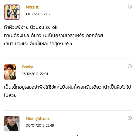
MozzHz
13/12/2012 21:12
ถ้าผิวแพ้ง่าย นิวบอน อะ ok!
ทาไม่ต้องเยอ ก้ขาว ไม่เป็นคราบเวลาเหงื่อ ออกด้วย
ใช้มาเยอะแระ อันนี้แหละ โอสุดๆ 555
Booky
13/12/2012 22:01
เป็นเด็กอยู่เลยอย่าพึ่งให้ใช้แค่แป้งฝุนก็พอครับเดี่ยวหน้าเป็นสิวโตไป
ไม่สวย
MidnightLuna
06/01/2013 22:49