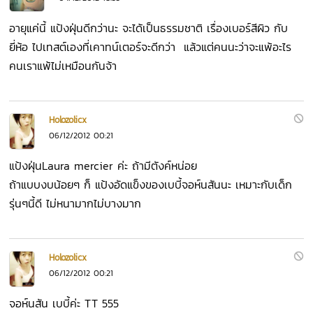
อายุแค่นี้ แป้งฝุ่นดีกว่านะ จะได้เป็นธรรมชาติ เรื่องเบอร์สีผิว กับ
ยี่ห้อ ไปเทสต์เองที่เคาทน์เตอร์จะดีกว่า แล้วแต่คนนะว่าจะแพ้อะไร
คนเราแพ้ไม่เหมือนกันจ้า
Holozolicx
06/12/2012 00:21
แป้งฝุ่นLaura mercier ค่ะ ถ้ามีตังค์หน่อย
ถ้าแบบงบน้อยๆ ก็ แป้งอัดแข็งของเบบี้จอห์นสันนะ เหมาะกับเด็ก
รุ่นๆนี้ดี ไม่หนามากไม่บางมาก
Holozolicx
06/12/2012 00:21
จอห์นสัน เบบี้ค่ะ TT 555