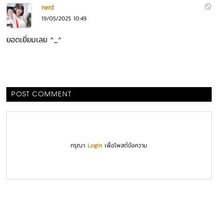
nerd
19/05/2025 10:49
ยอดเยี่ยมเลย ^_^
POST COMMENT
กรุณา
Login
เพื่อโพสต์ข้อความ