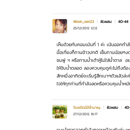
Woon_sen23
|
ผิวผสม
|
40-44
25/12/2012 12:12
เห็นด้วยกับคอมเม้นที่ 1 ค่ะ เน้นออกกำลั
มื้อเที่ยงก็ทานข้าวปกติ เย็นทานน้อยๆง
ชมพู่ ฯ หรือทานน้ำเต้าหู้ไม่ใส่น้ำตา
ให้จิบน้ำตลอด ลองควบคุมดูค่ะไม่ถึงต้
สักหนึ่งอาทิตย์จะเริ่มรู้สึกเบาๆตัวแล้วล
ใจให้ทุกท่านที่กำลังลดหรือควบคุมน้ำหนั
วิมลรัตน์มีชำนาญ
|
ผิวผสม
|
40
27/12/2012 16:17
แนะนำการออกกำลังกายเหมือนกันค่ะ เพ