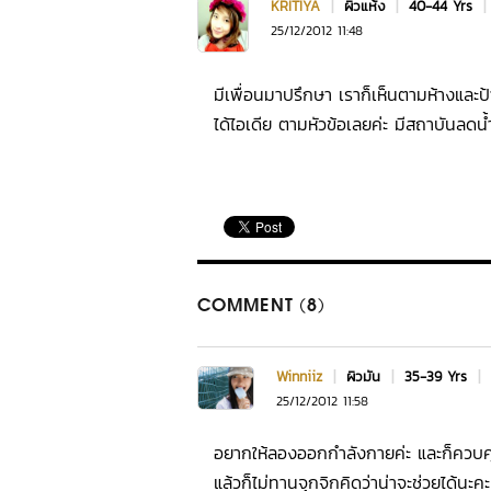
KRITIYA
|
ผิวแห้ง
|
40-44 Yrs
|
25/12/2012 11:48
มีเพื่อนมาปรึกษา เราก็เห็นตามห้างและป
ได้ไอเดีย ตามหัวข้อเลยค่ะ มีสถาบันลด
COMMENT (8)
Winniiz
|
ผิวมัน
|
35-39 Yrs
|
25/12/2012 11:58
อยากให้ลองออกกำลังกายค่ะ และก็ควบคุ
แล้วก็ไม่ทานจุกจิกคิดว่าน่าจะช่วยได้นะคะ