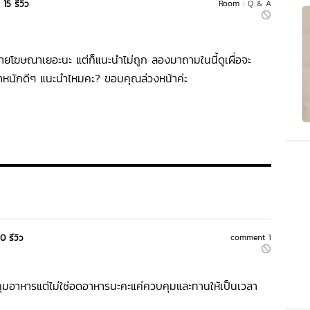
15 รีวิว
Room :
Q & A
้ายโฆษณาเยอะนะ แต่ก็แนะนำไม่ถูก ลองมาถามในนี้ดูเผื่อจะ
น้ำหนักดีๆ แนะนำไหมคะ? ขอบคุณล่วงหน้าค่ะ
0 รีวิว
comment 1
มอาหารแต่ไม่ใช่อดอาหารนะคะแค่ควบคุมและทานให้เป็นเวลา