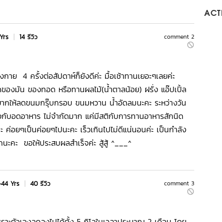
ACTI
 Yrs
|
14 รีวิว
comment 2
งกาย 4 ครั้งต่อสัปดาห์ก็ยังดีค่ะ มื้อเช้าทานเยอะๆเลยค่ะ
ดของมัน ของทอด หรือทานผลไม้(น้ำตาลน้อย) ฝรั่ง แอ๊ปเปิ้ล
ล อยากให้ลดขนมกรุ๊บกรอบ ขนมหวาน น้ำอัดลมนะคะ ระหว่างวัน
องกับอดอาหาร ไม่จำกัดมาก แค่มีสติกับการทานอาหารสักนิด
่ะค่ะ ค่อยๆเป็นค่อยๆไปนะคะ เร็วเกินไปไม่ดีแน่นอนค่ะ เป็นกำลัง
กนะคะ ขอให้ประสบผลสำเร็จค่ะ สู้สู้ ^___^
-44 Yrs
|
40 รีวิว
comment 3
ราะตัวเองลดลงไปได้ตั้ง 5 กิโลในเวลาประมาณ 2 เดือน โดย