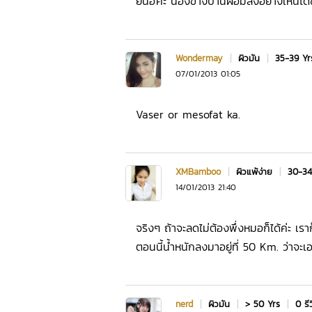
ยันฮีค่ะ น้องข้างบ้านผอมลงอย่างเห็น
Wondermay
|
ผิวมัน
|
35-39 Y
07/01/2013 01:05
Vaser or mesofat ka.
XMBamboo
|
ผิวแพ้ง่าย
|
30-34
14/01/2013 21:40
จริงๆ ถ้าจะลดไม่ต้องพึ่งหมอก็ได้ค่ะ เ
ตอนนี้น้ำหนักลงมาอยู่ที่ 50 Km. ว่าจะเ
nerd
|
ผิวมัน
|
> 50 Yrs
|
0 รี