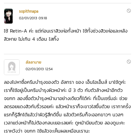
sopithnapa
02/01/2013 09:18
ใช้ Retin-A ค่ะ แต่ก่อนเราสิวเห่อทั้งหน้า ใช้ทั้งช่วงสิวเห่อและหลัง
สิวหาย ไม่เกิน 4 เดือน ใสกิ๊ง
ลัลลาบาย
02/01/2013 12:54
ลองไปหาซื้อครีมบำรุงของตัว อัลทรา ของ เอ็นไอเอ็มส์ มาใช้ดูค่ะ
เราก็ใช้อยู่เป็นครีมบำรุงผิวหน้าค่ะ มี 3 ตัว กับตัวล้างหน้าอีกตัว
จขกท ลองซื้อตัวบำรุงหน้ามาอย่างเดียวก็ได้ค่ะ ที่เป็นเซรั่มอ่ะ ช่วย
ลดรอยแดงสิวกับริ้วรอยค่ะ แล้วหน้าเราก็จะขาวใสขึ้นด้วย เราทาครั้ง
แรกก็รู้สึกได้แล้วว่าผิวรู้สึกดีขึ้น แล้วตัวครีมก็จะออกขาวๆ นวลๆ
เวลาแต่งหน้าก็ไม่ต้องกลบเยอะเลยค่ะ ดูหน้านียนด้วย ลองดูนะคะ
เราหวังว่า จขกท ใช้แล้วจะเห็นผลเหมือนเรานะ