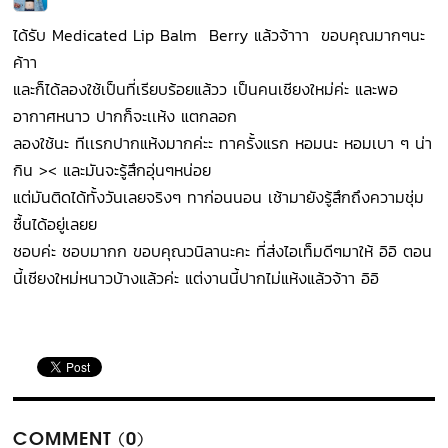
ได้รับ Medicated Lip Balm Berry แล้วจ้าาา ขอบคุณมากๆนะ
ค้าา
และก็ได้ลองใช้เป็นที่เรียบร้อยแล้วว เป็นคนเชียงใหม่ค่ะ และพอ
อากาศหนาว ปากก็จะเเห้ง แตกลอก
ลองใช้นะ ทีเเรกปากแห้งมากค่ะะ ทาครั้งแรก หอมนะ หอมเบา ๆ น่า
กิน >< และมันจะรู้สึกอุ่นๆหน่อย
แต่มันติดได้ทั้งวันเลยจริงๆ ทาก่อนนอน เช้ามายังรู้สึกถึงความชุ่ม
ชื้นได้อยู่เลยย
ชอบค่ะ ชอบมากก ขอบคุณวนิลานะคะ ที่ส่งไอเท็มดีๆมาให้ อิอิ ตอน
นี้เชียงใหม่หนาวบ้างแล้วค่ะ แต่งานนี้ปากไม่แห้งแล้วจ้าา อิอิ
COMMENT (0)