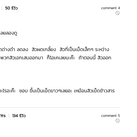
|
50 รีวิว
comment 4
 เลยลองดู
ด่างดำ ลดลง สิวผดเกลี้ยง สิวที่เป็นเม็ดเล็กๆ ระหว่าง
 พวกสิวเอกเสบออกมา ก็โอเคเลยนะค๊ะ ถ้าตอนนี้ สิวออก
ี่อะไรอะค๊ะ ชอบ ขึ้นเป็นเม็ดขาวๆเลยอะ เหมือนสิวเม็ดข้าวสาร
 Yrs
|
134 รีวิว
comment 5