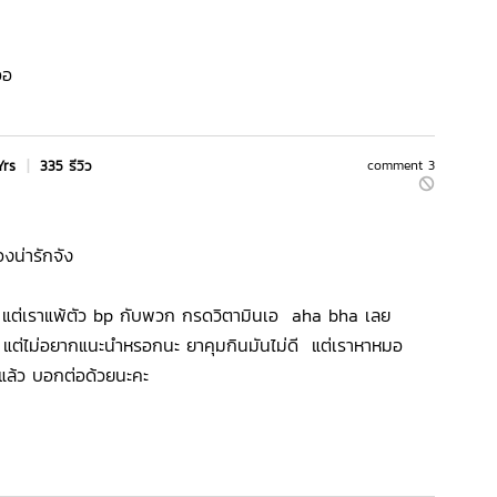
ออ
Yrs
|
335 รีวิว
comment 3
องน่ารักจัง
 แต่เราแพ้ตัว bp กับพวก กรดวิตามินเอ aha bha เลย
ม แต่ไม่อยากแนะนำหรอกนะ ยาคุมกินมันไม่ดี แต่เราหาหมอ
ี้แล้ว บอกต่อด้วยนะคะ