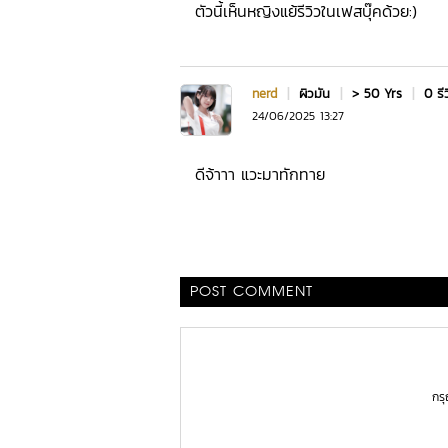
ตัวนี้เห็นหญิงแย้รีวิวในเฟสบุ๊คด้วย:)
nerd
|
ผิวมัน
|
> 50 Yrs
|
0 รี
24/06/2025 13:27
ดีจ้าาา แวะมาทักทาย
POST COMMENT
กร