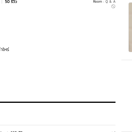
|
50 รีวิว
Room :
Q & A
่าไหร่