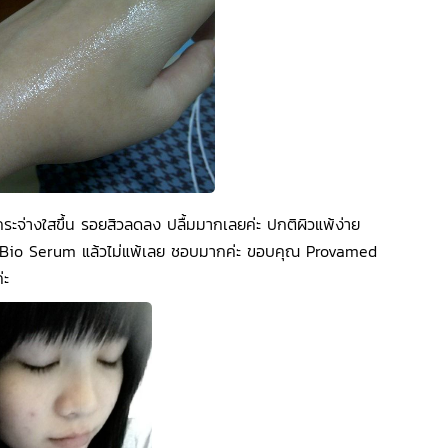
ากระจ่างใสขึ้น รอยสิวลดลง ปลื้มมากเลยค่ะ ปกติผิวแพ้ง่าย
 Bio Serum แล้วไม่แพ้เลย ชอบมากค่ะ ขอบคุณ Provamed
่ะ