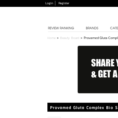
Login
Register
REVIEW RANKING
BRANDS
CATE
Home
>
Beauty Board
>
Provamed Gluta Compl
Provamed Gluta Complex Bio 