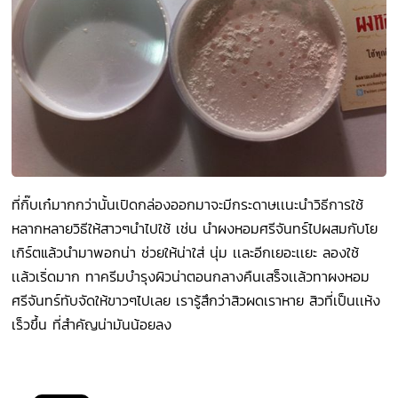
ที่กิ๊บเก๋มากกว่านั้นเปิดกล่องออกมาจะมีกระดาษเเนะนำวิธีการใช้
หลากหลายวิธีให้สาวๆนำไปใช้ เช่น นำผงหอมศรีจันทร์ไปผสมกับโย
เกิร์ตแล้วนำมาพอกน่า ช่วยให้น่าใส่ นุ่ม เเละอีกเยอะเเยะ ลองใช้
เเล้วเริ่ดมาก ทาครีมบำรุงผิวน่าตอนกลางคืนเสร็จเเล้วทาผงหอม
ศรีจันทร์ทับจัดให้ขาวๆไปเลย เรารู้สึกว่าสิวผดเราหาย สิวที่เป็นเเห้ง
เร็วขึ้น ที่สำคัญน่ามันน้อยลง