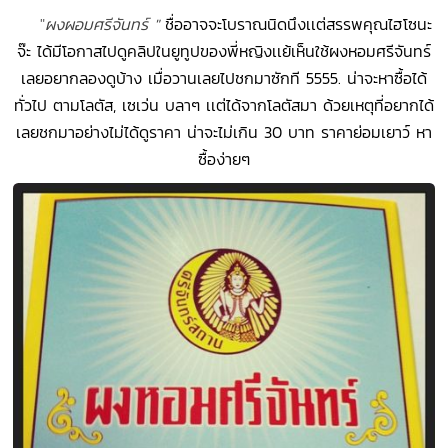
"
ผงผอมศรีจันทร์ "
ชื่ออาจจะโบราณนิดนึงเเต่สรรพคุณไฮโซนะ
จ๊ะ ได้มีโอกาสไปดูคลิปในยูทูปของพี่หญิงเเย้เห็นใช้ผงหอมศรีจันทร์
เลยอยากลองดูบ้าง เมื่อวานเลยไปชกมาซักที 5555. น่าจะหาซื้อได้
ทั่วไป ตามโลตัส, เซเว่น บลาๆ เเต่ได้จากโลตัสมา ด้วยเหตุที่อยากได้
เลยชกมาอย่างไม่ได้ดูราคา น่าจะไม่เกิน 30 บาท ราคาย่อมเยาว์ หา
ซื้อง่ายๆ