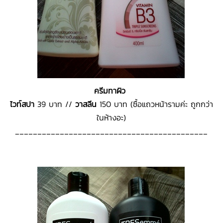
ครีมทาผิว
ไวท์สปา
39 บาท //
วาสลีน
150 บาท (ซื้อแถวหน้ารามค่ะ ถูกกว่า
ในห้างอะ)
___________________________________________