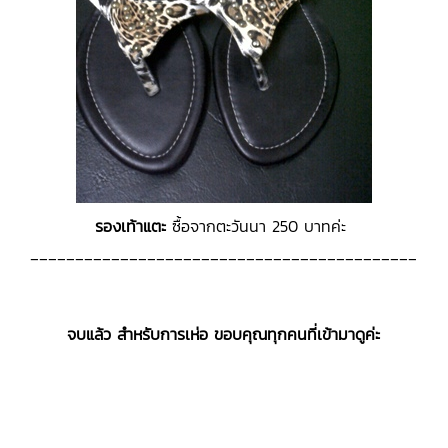
รองเท้าแตะ
ซื้อจากตะวันนา 250 บาทค่ะ
___________________________________________
จบแล้ว สำหรับการเห่อ ขอบคุณทุกคนที่เข้ามาดูค่ะ