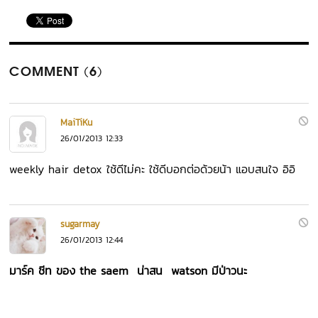
COMMENT (6)
MaiTiKu
26/01/2013 12:33
weekly hair detox ใช้ดีไม่คะ ใช้ดีบอกต่อด้วยน้า แอบสนใจ อิอิ
sugarmay
26/01/2013 12:44
มาร์ค ชีท ของ the saem น่าสน watson มีป่าวนะ