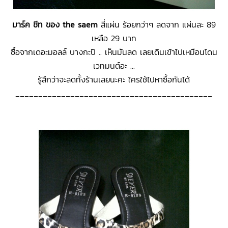
มาร์ค ชีท ของ the saem
สี่แผ่น ร้อยกว่าๆ ลดจาก แผ่นละ 89
เหลือ 29 บาท
ซื้อจากเดอะมอลล์ บางกะปิ .. เห็นมันลด เลยเดินเข้าไปเหมือนโดน
เวทมนต์อะ ...
รู้สึกว่าจะลดทั้งร้านเลยนะคะ ใครใช้ไปหาซื้อกันได้
___________________________________________