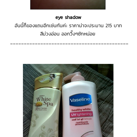
eye shadow
อันนี้ก็ของแถมอีกเช่นกันค่ะ ราคาน่าจะประมาน 215 บาท
สีม่วงอ่อน ออกวิ๊งๆซักหน่อย
___________________________________________