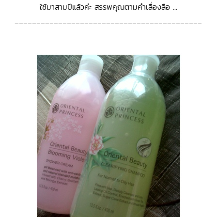
ใช้มาสามปีแล้วค่ะ สรรพคุณตามคำเลื่องลือ ...
___________________________________________