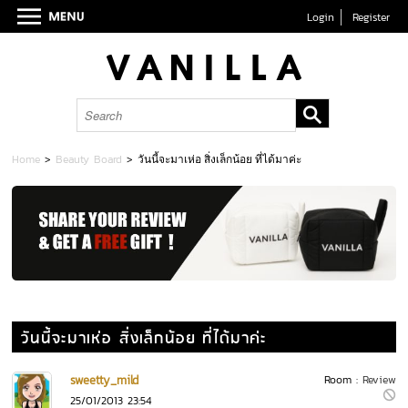
Login
Register
Home
>
Beauty Board
>
วันนี้จะมาเห่อ สิ่งเล็กน้อย ที่ได้มาค่ะ
วันนี้จะมาเห่อ สิ่งเล็กน้อย ที่ได้มาค่ะ
sweetty_mild
Room :
Review
25/01/2013 23:54