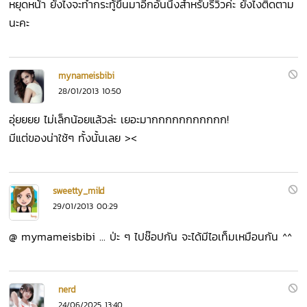
หยุดหน้า ยังไงจะทำกระทู้ขึ้นมาอีกอันนึงสำหรับรีวิวค่ะ ยังไงติดตาม
นะคะ
mynameisbibi
28/01/2013 10:50
อุ่ยยยย ไม่เล็กน้อยแล้วล่ะ เยอะมากกกกกกกกกกก!
มีแต่ของน่าใช้ๆ ทั้งนั้นเลย ><
sweetty_mild
29/01/2013 00:29
@ mymameisbibi ... ป่ะ ๆ ไปช๊อปกัน จะได้มีไอเท็มเหมือนกัน ^^
nerd
24/06/2025 13:40