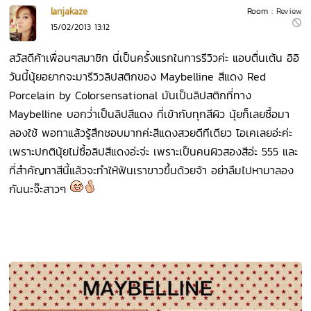
lanjakaze
Room :
Review
15/02/2013 13:12
สวัสดีค้าเพื่อนๆสมาชิก นี่เป็นครั้งแรกในการรีวิวค่ะ แอบตื่นเต้น อิอิ
วันนี้นุ้ยอยากจะมารีวิวลิปสติกของ Maybelline สีแดง Red
Porcelain by Colorsensational มันเป็นลิปสติกที่ทาง
Maybelline บอกว่่าเป็นลิปสีแดง ที่เข้ากับทุกสีผิว นุ้ยก็เลยซื้อมา
ลองใช้ พอทาแล้วรู้สึกชอบมากค่ะสีแดงสวยดีทีเดียว โอเคเลยอ่ะค่ะ
เพราะปกตินุ้ยไม่ซื้อลิปสีแดงอ่ะจ่ะ เพราะเป็นคนผิวสองสีอ่ะ 555 และ
ที่สำคัญทาสีนี้แล้วจะทำให้ฟันเราขาวขึ้นด้วยจ้า อย่าลืมไปหามาลอง
กันนะจ๊ะสาวๆ