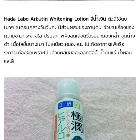
Hada Labo Arbutin Whitening Lotion สีน้ำเงิน
ตัวนี้ใช้ตบ
เบาๆ ในตอนกลางวันวันค่ะ มีส่วนผสมของอาบูติน ช่วยในเรื่องของ
ความขาวกระจ่างใส ปรับสภาพผิวลดเลือนริ้วรอยหมองคล้ำ จุดด่าง
ดำ เนื้อโลชั่นบางเบา ไม่เหนียวเหนอะหนะ ไม่เกิดอาการแพ้หรือ
ระคายเคืองผิวเพราะไม่มีส่วนผสมของแอลกฮอล์ น้ำมันแร่ น้ำหอม
และสี