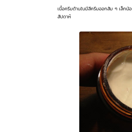
เนื้อครีมด้านในมีสีครีมออกส้ม ๆ เล็ก
สัปดาห์