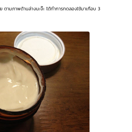
น้อย ตามภาพด้านล่างนะจ๊ะ ได้ทำการทดลองใช้มาเกือบ 3