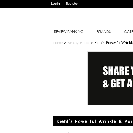
Login
Register
REVIEW RANKING
BRANDS
CATE
Home
>
Beauty Board
>
Kiehl's Powerful Wrink
Kiehl's Powerful Wrinkle & Po