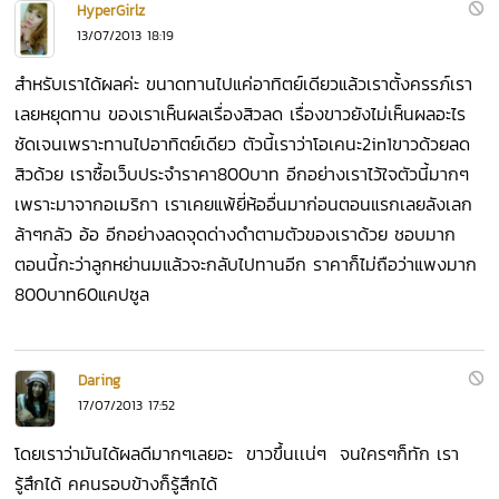
HyperGirlz
13/07/2013 18:19
สำหรับเราได้ผลค่ะ ขนาดทานไปแค่อาทิตย์เดียวแล้วเราตั้งครรภ์เรา
เลยหยุดทาน ของเราเห็นผลเรื่องสิวลด เรื่องขาวยังไม่เห็นผลอะไร
ชัดเจนเพราะทานไปอาทิตย์เดียว ตัวนี้เราว่าโอเคนะ2in1ขาวด้วยลด
สิวด้วย เราซื้อเว็บประจำราคา800บาท อีกอย่างเราไว้ใจตัวนี้มากๆ
เพราะมาจากอเมริกา เราเคยแพ้ยี่ห้ออื่นมาก่อนตอนแรกเลยลังเลก
ล้าๆกลัว อ้อ อีกอย่างลดจุดด่างดำตามตัวของเราด้วย ชอบมาก
ตอนนี้กะว่าลูกหย่านมแล้วจะกลับไปทานอีก ราคาก็ไม่ถือว่าแพงมาก
800บาท60แคปซูล
Daring
17/07/2013 17:52
โดยเราว่ามันได้ผลดีมากๆเลยอะ ขาวขึ้นเเน่ๆ จนใครๆก็ทัก เรา
รู้สึกได้ คคนรอบข้างก็รู้สึกได้