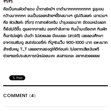
คือเป็นคนผิวดำแดง น้ำตาลไหม้ๆ ขาดำมากกกกกกกกก รูขุมขน
กว้างมากกกก จนเป็นรอยคล้ายๆขี้ไคลบางๆ ดูไม่ดีเลยค่ะ เอารวมๆ
คือ ผิวเสียค่ะ (ที่ขา) ทาสารพัดครีม บำรุงเยอะมาก ขัดจนหนังลอก
ก็ยังไม่ดีขึ้น ดูแลจากภายใน ออกกำลังกาย กินน้ำมะเขือเทศ กินผัก
ก็เอาไม่อยู่ค่ะ มันดำ ไม่สวยเลย มีขนเยอะ (สาวใต้) เลยลองศึกษา
อาหารเสริมดู สนใจไอวอรี่ค่ะ ที่ดูๆในเว็บ 900-1000 บาท แพงมาก
สำหรับหนู T_T เลยอยากลองดูให้ดีก่อนค่ะ ไม่อยากเสียเงินฟรี
ช่วยๆแชร์ประสบการณ์หน่อยนะคะ สงสารเถอะ อยากสวยยยยย
COMMENT (4)