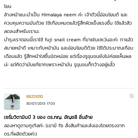
โยน
ล้างหน้าแนะนำเป็น Himalaya neem ค่ะ เจ้าตัวนี้อ่อนโยนดี และ
ควบคุมความมันด้วย ใช้เกือบหมดแล้วรู้สึกผิวแข็งแรงขึ้น ใช้แล้วสิว
ลดลงสำหรับเรานะ
บำรุงเราตอนนี้เราใช้ fuji snail cream ที่ขายในเซเว่นอะค่ะ ทาแล้ว
สบายหน้าดี เหมาะกับหน้ามัน และอ่อนโยนดีด้วย ใช้ได้ประมาณเกือบ
เดือนแล้ว รู้สึกหน้าใสขึ้นนิดหน่อย แต่เรื่องรูขุมขนยังไม่ค่อยเห็นผล
น่ะ แต่คิดว่ามันแก้ยากเพราะหน้ามัน รูขุมขนก็กว้างอยู่แล้้ว
88251010
30/07/2013 17:03
เซรั่มวิตามินบี 3 ของ ดร.ภญ. อัญชลี อิ่นอ้าย
ลองหาดูตามกูเกิลค่ะ
(เขามี fb สั่งสินค้าและส่งเองโดยตรงจาก
ดร.ที่ผลิตด้วยค่ะ)