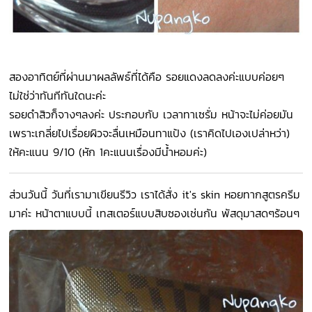
สองอาทิตย์ที่ผ่านมาผลลัพธ์ที่ได้คือ รอยแดงลดลงค่ะแบบค่อยๆ
ไม่ใช่ว่าทันทีทันใดนะค่ะ
รอยดำสิวก็จางๆลงค่ะ ประกอบกับ เวลาทาเซรั่ม หน้าจะไม่ค่อยมัน
เพราะเกลี่ยไปเรื่อยผิวจะลื่นเหมือนทาแป้ง (เราคิดไปเองเปล่าหว่า)
ให้คะแนน 9/10 (หัก 1คะแนนเรื่องมีน้ำหอมค่ะ)
ส่วนวันนี้ วันที่เรามาเขียนรีวิว เราได้สั่ง it's skin หอยทากสูตรครีม
มาค่ะ หน้าตาแบบนี้ เทสเตอร์แบบสิบซองเช่นกัน พัสดุมาสดๆร้อนๆ