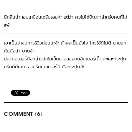
มีกลิ่นน้ำหอมเหมือนเซรั่มเลยค่ะ แต่ว่า คงไม่ใช่ปัญหาสำหรับคนที่ไม่
แพ้
เอาเป็นว่าจบการรีวิวก่อนนะจ้ะ ถ้าผลเป็นยังไง ใครใช้ดีไม่ดี มาบอก
กันมั่งน้า บายจ้า
ปล.เทสเตอร์ดังกล่าวสั่งในเว็บขายของบนอินเตอร์เน็ตค่ะและกระปุก
ครีมที่มีเอง เอาครีมเทสเตอร์บีบใส่กระปุกจ้ะ
COMMENT (6)