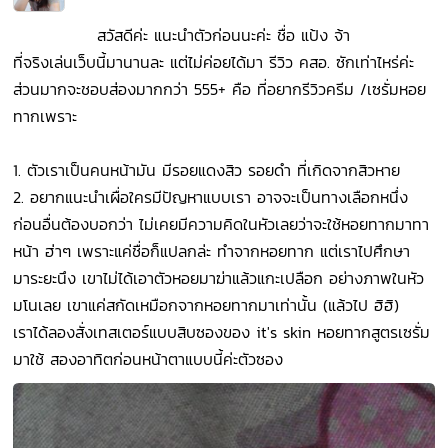
สวัสดีค่ะ แนะนำตัวก่อนนะค่ะ ชื่อ แป้ง จ้า
ที่จริงเล่นเว็บนี้มานานละ แต่ไม่ค่อยได้มา รีวิว คสอ. ซักเท่าไหร่ค่ะ
ส่วนมากจะชอบส่องมากกว่า 555+ คือ ที่อยากรีวิวครีม /เซรั่มหอย
ทากเพราะ
1. ตัวเราเป็นคนหน้ามัน มีรอยแดงสิว รอยดำ ที่เกิดจากสิวหาย
2. อยากแนะนำเผื่อใครมีปัญหาแบบเรา อาจจะเป็นทางเลือกหนึ่ง
ก่อนอื่นต้องบอกว่า ไม่เคยมีความคิดในหัวเลยว่าจะใช้หอยทากมาทา
หน้า ฮ่าๆ เพราะแค่ชื่อก็แปลกล่ะ ทำจากหอยทาก แต่เราไปศึกษา
มาระยะนึง เขาไม่ได้เอาตัวหอยมาฆ่าแล้วแกะเปลือก อย่างภาพในหัว
มโนเลย เขาแค่สกัดเหมือกจากหอยทากมาเท่านั้น (แล้วไป ฮิฮิ)
เราได้ลองสั่งเทสเตอร์แบบสิบซองของ it's skin หอยทากสูตรเซรั่ม
มาใช้ สองอาทิตก่อนหน้าตาแบบนี้ค่ะตัวซอง