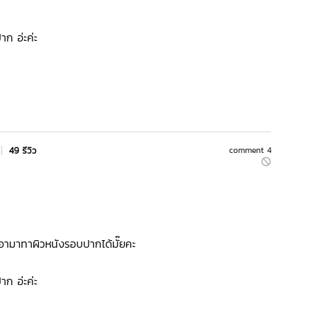
าก อ่ะค่ะ
|
49 รีวิว
comment 4
อามาทาผิวหนังรอบปากได้มั๊ยคะ
าก อ่ะค่ะ