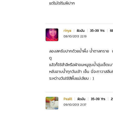
แต่ไม่ใช่ริมฝีปาก
rinya
|
ผิวมัน
|
35-39 Yrs
|
68
08/10/2013 22:19
ลองสครับปากด้วยน้ำผึ้ง น้ำตาลทราย น้ำ
ดู
แล้วก็ใช้สำลีหรือผ้าขนหนูชุบน้ำอุ่นเช็ด
หลังอาบน้ำทุกวันเช้า เย็น นี่จะทาวาสลีน
ระหว่างวันใช้สีผึ้งแม่เลียบ : )
PeaRl
|
ผิวมัน
|
35-39 Yrs
|
2
09/10/2013 21:37