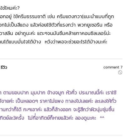
ใช่ไหมค่ะ?
าลอกอยู่ ใช้ครีมธรรมชาติ เช่น ครีมแตงกวา(แนะนำแบบที่ถูก
อกไม่เป็นสีแดง แล้วค่อยใช้ตัวที่แรงกว่า พวกยูเซอรีน หรือ
วาสลีน อย่าถูนะค่ะ แตะๆจนมันซึมคล้ายทาคอนซิลเลอร์น่ะ
ได้แบบมั่นใจได้บ้าง หวังว่าพอจะช่วยอะไรได้บ้างนะค่ะ
รีวิว
comment 7
ๆ ตามขอบปาก มุมปาก ข้างจมูก หัวคิ้ว ประมาณนี้ค่ะ เราใช้
่นมีขายค่ะ เป็นหลอดๆ ราคาไม่แพง ทาลงไปเลยค่ะ ละเลงให้ทั่ว
ว่าก็ได้ กะๆเอาค่ะ แล้วก็ล้างออก จะรู้สึกว่าผิวนุ่มชุ่มชื้น
ิตย์ละ3ครั้ง ไม่กี่่อาทิตย์ก็หายแล้วค่ะ ลองดูนะคะ ^^