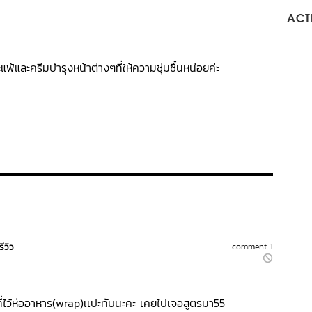
ACTI
แพ้และครีมบำรุงหน้าต่างๆที่ให้ความชุ่มชื้นหน่อยค่ะ
รีวิว
comment 1
ี่ไว้ห่ออาหาร(wrap)เเปะทับนะคะ เคยไปเจอสูตรมา55