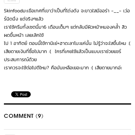
Skinfoodมะเขือเทศที่เขาว่าเป็นที่โด่งดัง จะขาวใสมีออร่า -__- เว่อ
ร์นิดนึง แต่จริงๆแล้ว
เราใช้ครีมทั้งเซตนี้มา6 เดือนเต็มๆ แต่กลับมีผิวหน้าหมองคล้ำ สิว
ผดขึ้นหน้า เลยเลิกใช้
ไป 1 อาทิตย์ ตอนนี้ใช้กานิเย่+ฮาดะลาโบะแค่นั้น ไม่รู้ว่าจะใสขึ้นไหม :(
เสียดายเงินที่ซื้อไปมาก :( ใครที่เคยใช้แล้วเป็นแบบเราช่วยแชร์
ประสบการณ์ด้วย
เราควรจะใช้ต่อไปดีไหม? คือมันเหลือเยอะมาก :( เสียดายมากอ่ะ
COMMENT (9)