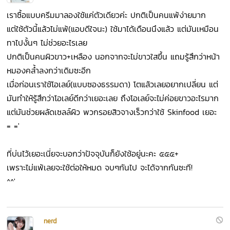
เราซื้อแบบครีมมาลองใช้แค่ตัวเดียวค่ะ ปกติเป็นคนแพ้ง่ายมาก
แต่ใช้ตัวนี้แล้วไม่แพ้(แอบดีใจนะ) ใช้มาได้เดือนนึงแล้ว แต่มันเหมือน
ทาไปงั้นๆ ไม่ช่วยอะไรเลย
ปกติเป็นคนผิวขาว+เหลือง นอกจากจะไม่ขาวใสขึ้น แถมรู้สึกว่าหน้า
หมองคล้ำลงกว่าเดิมซะอีก
เมื่อก่อนเราใช้โอเลย์(แบบซองธรรมดา) โตแล้วเลยอยากเปลี่ยน แต่
มันทำให้รู้สึกว่าโอเลย์ดีกว่าเยอะเลย ถึงโอเลย์จะไม่ค่อยขาวอะไรมาก
แต่มันช่วยผลัดเซลล์ผิว พวกรอยสิวจางเร็วกว่าใช้ Skinfood เยอะ
= ='
ที่บ่นไว้เยอะเนี่ยจะบอกว่าปัจจุบันก็ยังใช้อยู่นะคะ ๕๕๕+
เพราะไม่แพ้เลยจะใช้ต่อให้หมด จบๆกันไป จะได้จากกันซะที!
^^'
nerd