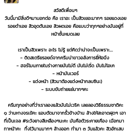
สวัสดีเพื่อนๆ
วันนี้มามีสิ่งดีๆมาบอกต่อ คือ เราอะ เป็นสิวเยอะมากๆ รอยแดงเอย
รอยดำเอย สิวอุดตันเอย สิวผดเอย คือแบบว่าทุกๆอย่างมันอยู่ที่
หน้าชั้นหมดเลย
เราเป็นสิวเพราะ อะไร ไม่รู้ แต่คิดว่าน่าจะเป็นเพราะ....
- ติดสเตรียรอยด์จากครีมน่าขาวอลังการยี่ห้อนึง
- ฮอร์โมนภายในร่างกายมันไม่ดี มันไม่เริ่ด มันไม่โอเค
- หน้ามันเวอร์
- แต่งหน้า (สิวมาต้องแต่งหน้ากลบซินะ)
- ระบบขับถ่ายแย่มากๆคะ
ครีมทุกอย่างที่ว่าเราลองแล้วมันไม่เวริค เลยลองวิธีธรรมชาติคะ
๑ ว่านหางจรเข้คะ แอบตัดมาจากรั้วข้างบ้าน ล้างให้สะอาดฝุดๆ เอา
ที่เป็นเจล #ระวังยางสีเหลืองๆนะคะ มันคือตัวระคายเคือง เมือกมา
ทาหน้าคะ ทิ้งไว้นานมากๆ ล้างออก ทำมา ๓ วันแล้วคะ สิวอักเสบ