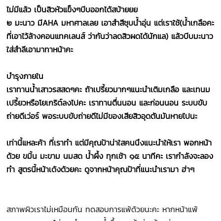
ไม่มีแล้ว เป็นสิวหัวแข็งๆบีบออกได้สบ้ายยย
๒ มะนาว มีAHA มหาศาลเลย เอาสำสีชุบน้ำอุ่น แต่เราใช้(น้ำเกลือคะ
ที่เอาไว้ล้างคอนแทคเลนส์ ว่ากันว่าลดสิวผดได้นักแล) แล้วบีบมะนาว
ใส่สำลีเอามาทาหน้าคะ
บำรุงภายใน
เราทานน้ำเสาวรสสดๆคะ ถ้าเปรี้ยวมากๆแนะนำเติมเกลือ และเทนม
เปรี้ยวหรือโยเกริต์ลงไปคะ เราทานตื่นนอน และก่อนนอน ระบบขับ
ถ่ายดีเว่อร์ พอระบบขับถ่ายดีไม่มีของเสียสิวอุดตันมันหายไปนะ
เท่านี้แหละค้า ที่เราทำ แต่มีคุณป้าน่าใสคนนึงแนะนำให้เรา พอกหน้า
ด้วย ขมิ้น มะขาม นมสด น้ำผึ้ง ทุกเช้า ๑๕ นาทีคะ เรากำลังจะลอง
ทำ สูตรนี้หน้าเด้งด้วยคะ ดูจากหน้าคุณป้าที่แนะนำเรามา ฮ่าๆ
สภาพผิวเราไม่เหมือนกัน ทดสอบการแพ้ด้วยนะคะ หากหน้าแพ้