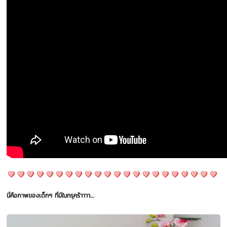
นี่คือภาพของเด็กๆ ที่มีในกรุคร้าาาา....