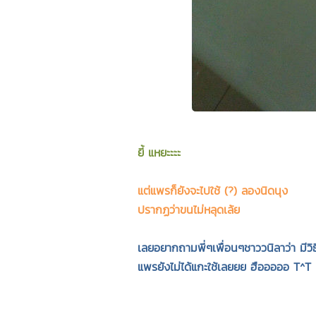
ยี้ แหยะะะะ
แต่แพรก็ยังจะไปใช้ (?) ลองนิดนุง
ปรากฏว่าขนไม่หลุดเล้ย
เลยอยากถามพี่ๆเพื่อนๆชาววนิลาว่า มีวิธีเ
แพรยังไม่ได้แกะใช้เลยยย ฮือออออ T^T