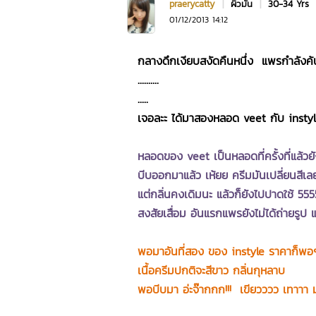
praerycatty
|
ผิวมัน
|
30-34 Yrs
01/12/2013 14:12
กลางดึกเงียบสงัดคืนหนึ่ง แพรกำลังค้น
..........
.....
เจอละะ ได้มาสองหลอด veet กับ instyle (
หลอดของ veet เป็นหลอดที่ครั้งที่แล้วยั
บีบออกมาแล้ว เห้ยย ครีมมันเปลี่ยนสี
แต่กลิ่นคงเดิมนะ แล้วก็ยังไปปาดใช้ 555
สงสัยเสื่อม อันแรกแพรยังไม่ได้ถ่ายรูป
พอมาอันที่สอง ของ instyle ราคาก็พอๆกั
เนื้อครีมปกติจะสีขาว กลิ่นกุหลาบ
พอบีบมา อ่ะจ๊ากกก!!! เขียวววว เทาาา ม