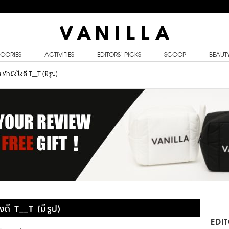
GORIES
ACTIVITIES
EDITORS’ PICKS
SCOOP
BEAUT
 ทำยังไงดี T__T (มีรูป)
งดี T__T (มีรูป)
EDI