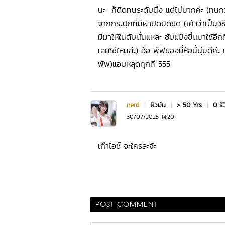
นะ ก็ติดทนระดับนึง แต่ไม่มากค่ะ (ทนก
จากกระปุกที่มีฝาปิดมิดชิด (เค้าว่าเป็นวิธ
มีมาให้ในตับนั่นแหละ ซับแป้งขึ้นมาใช้อีกท
เลยใช่ไหมล่ะ) อ้อ พัฟของยี่ห้อนี้นุ่มดีค
พัฟ)แอบหลุดทุกที 555
nerd
|
ผิวมัน
|
> 50 Yrs
|
0 รี
30/07/2025 14:20
เก๊าไอซ์ จะใครละจ้ะ
POST COMMENT