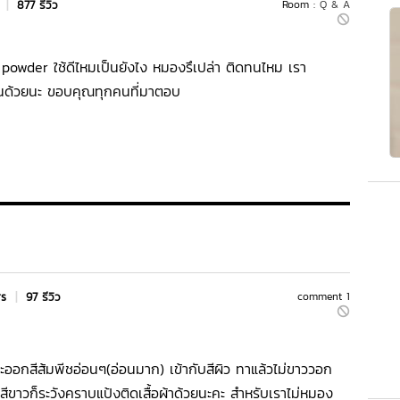
s
|
877 รีวิว
Room :
Q & A
 powder ใช้ดีไหมเป็นยังไง หมองรึเปล่า ติดทนไหม เรา
์กันด้วยนะ ขอบคุณทุกคนที่มาตอบ
rs
|
97 รีวิว
comment 1
พราะออกสีส้มพีชอ่อนๆ(อ่อนมาก) เข้ากับสีผิว ทาแล้วไม่ขาววอก
้าสีขาวก็ระวังคราบแป้งติดเสื้อผ้าด้วยนะคะ สำหรับเราไม่หมอง