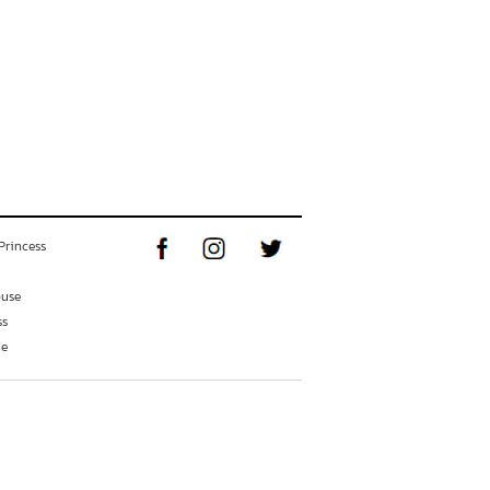
Princess
ouse
ss
ne