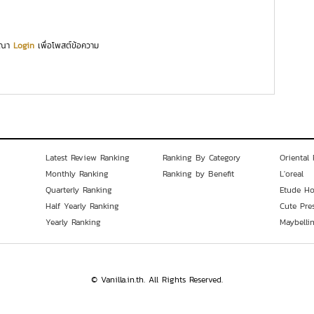
ุณา
Login
เพื่อโพสต์ข้อความ
Latest Review Ranking
Ranking By Category
Oriental 
Monthly Ranking
Ranking by Benefit
L'oreal
Quarterly Ranking
Etude H
Half Yearly Ranking
Cute Pre
Yearly Ranking
Maybelli
© Vanilla.in.th. All Rights Reserved.