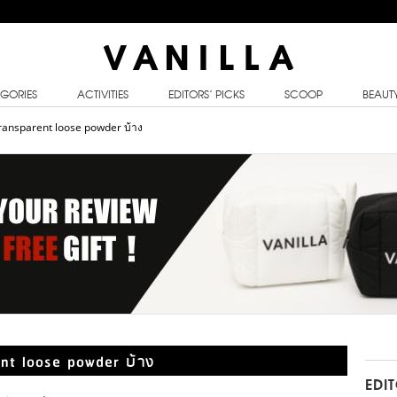
GORIES
ACTIVITIES
EDITORS’ PICKS
SCOOP
BEAUT
transparent loose powder บ้าง
ent loose powder บ้าง
EDI