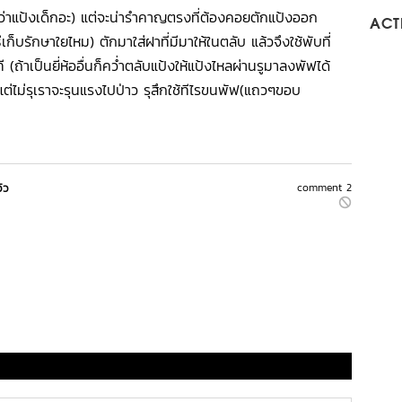
ว่าแป้งเด็กอะ) แต่จะน่ารำคาญตรงที่ต้องคอยตักแป้งออก
ACTI
ีเก็บรักษาใยไหม) ตักมาใส่ฝาที่มีมาให้ในตลับ แล้วจึงใช้พับที่
ี (ถ้าเป็นยี่ห้ออื่นก็คว่ำตลับแป้งให้แป้งไหลผ่านรูมาลงพัฟได้
่ะ แต่ไม่รุเราจะรุนแรงไปป่าว รุสึกใช้ทีไรขนพัฟ(แถวๆขอบ
วิว
comment 2