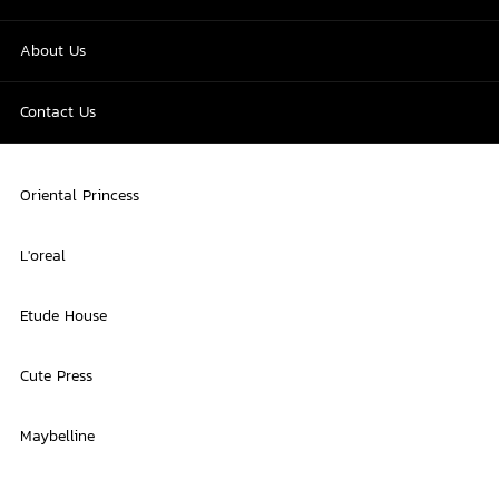
About Us
Contact Us
Oriental Princess
L'oreal
Etude House
Cute Press
Maybelline