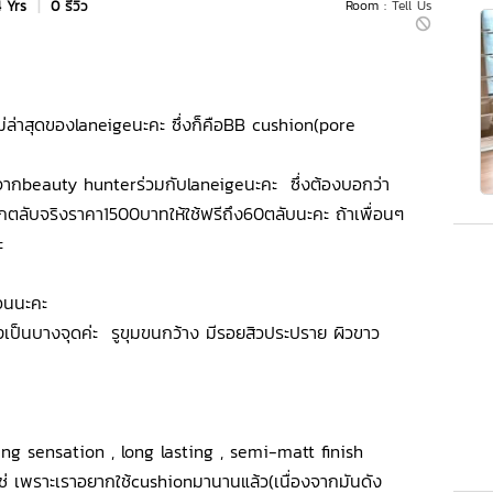
4 Yrs
|
0 รีวิว
Room :
Tell Us
ใหม่ล่าสุดของlaneigeนะคะ ซึ่งก็คือBB cushion(pore
ีจากbeauty hunterร่วมกับlaneigeนะคะ ซึ่งต้องบอกว่า
ตลับจริงราคา1500บาทให้ใช้ฟรีถึง60ตลับนะคะ ถ้าเพื่อนๆ
​
่อนนะคะ
งเป็นบางจุดค่ะ รูขุมขนกว้าง มีรอยสิวประปราย ผิวขาว
ing sensation , long lasting , semi-matt finish
นไช่ เพราะเราอยากใช้cushionมานานแล้ว(เนื่องจากมันดัง