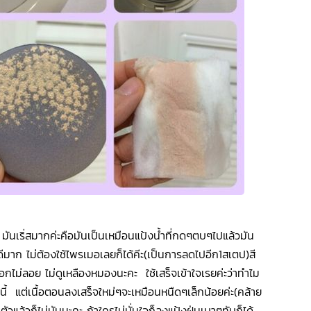
มันเริ่สมากค่ะคือมันเป็นเหมือนแป้งน้ำที่กดๆตบๆไปแล้วมัน
ีมาก ไม่ต้องใช้ไพรเมอเลยก็ได้คีะ(เป็นการลดไปอีก1สเตป)สี
ม่วอกไม่ลอย ไม่ดูเหลืองหมองนะคะ ใช้เสร็จเข้าใจเรยค่ะว่าทำไม
าดนี้ แต่เนื้อตอนลงเสร็จใหม่ๆจะเหมือนหนืดๆเล็กน้อยค่ะ(คล้าย
วแล้วก็ไม่มันนะคะ ถ้าใครไม่มั่นใจก็ลงแป้งฝุ่นเบาๆทับก็ได้