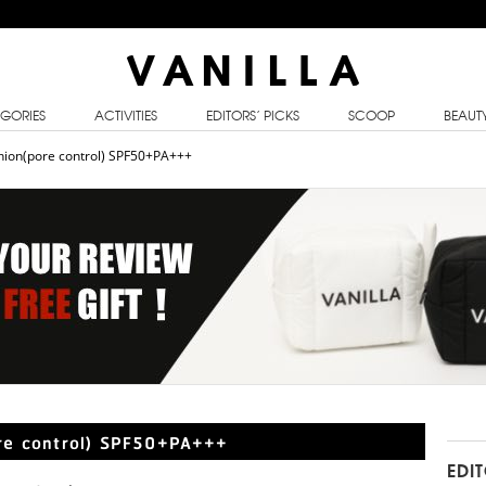
GORIES
ACTIVITIES
EDITORS’ PICKS
SCOOP
BEAUT
hion(pore control) SPF50+PA+++
re control) SPF50+PA+++
EDI