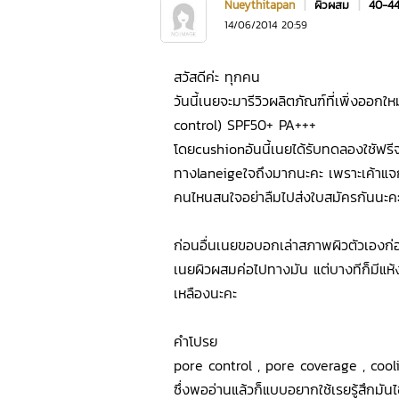
Nueythitapan
|
ผิวผสม
|
40-4
14/06/2014 20:59
สวัสดีค่ะ ทุกคน
วันนี้เนยจะมารีวิวผลิตภัณฑ์ที่เพิ่งออก
control) SPF50+ PA+++
โดยcushionอันนี้เนยได้รับทดลองใชัฟร
ทางlaneigeใจถึงมากนะคะ เพราะเค้าแจก
คนไหนสนใจอย่าลืมไปส่งใบสมัครกันนะคะ
ก่อนอื่นเนยขอบอกเล่าสภาพผิวตัวเองก
เนยผิวผสมค่อไปทางมัน แต่บางทีก็มีแห้
เหลืองนะคะ
คำโปรย
pore control , pore coverage , cool
ซึ่งพออ่านแล้วก็แบบอยากใช้เรยรู้สึกมั