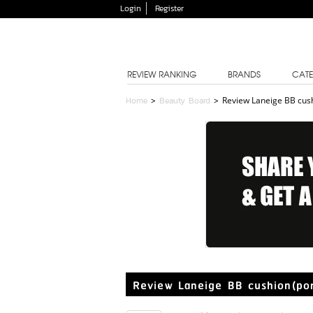
Login
Register
REVIEW RANKING
BRANDS
CATE
Home
>
Beauty Board
>
Review Laneige BB cus
Review Laneige BB cushion(po