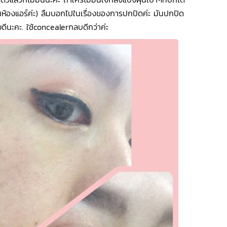
นห้องแอร์ค่ะ) ลืมบอกไปในเรื่องของการปกปิดค่ะ มันปกปิด
ดีนะคะ. ใช้concealerกลบดีกว่าค่ะ