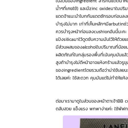
ในส่วนของingredient สารกันแดดนำหน้า
น้ำๆที่เคยใช้) และมีzinc oxideมาในปริ
แดดจ้าแนะนำโบกกันแดดซักรอบก่อนลงเพื
บำรุงไม่มาก เท่าที่เห็นหลักๆมีarbutinช่
ควรบำรุงหน้าก่อนลงcushionอันนี้นะคะ แล
แป้งsilicaมาไว้ดูดซับความมันไว้ให้ด้
มีส่วนผสมของalcoholในปริมาณที่น้อยมาก
ผลิตภัณฑ์ในกลุ่มรองพื้นที่เน้นคุมมันแล
สูงถ้าบำรุงไม่ดีหน้าอาจแห้งกร้านแล้วรูขุ
ของingredientโดยรวมถือว่าน่าใช้เลยนะ
ได้เลยค่ะ ใช้สะดวก คุมมันแต่ไม่ทำให้แห
ต่อมาเรามาดูในส่วนของหน้าตาเจ้าBB c
ตลับสวย แข็งแรง พกพาง่ายค่ะ ใช้พัฟ