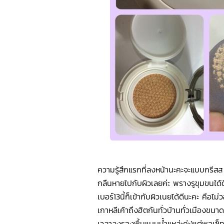
ความรู้สึกแรกที่ลงหน้านะคะจะแบบกรีสส 
กลืนหายไปกับผิวเลยค่ะ พรางรูขุมขนได้ด
เบอร์13นี้ก็เข้ากับผิวเนยได้ดีนะคะ คือไ
เกาหลีเค้าถึงฮิตกันทั่วบ้านทั่วเมืองขน
เวลาลงรองพื้นแบบน้ำแหล่ะค่ะ)แต่พอเซ็ทตั