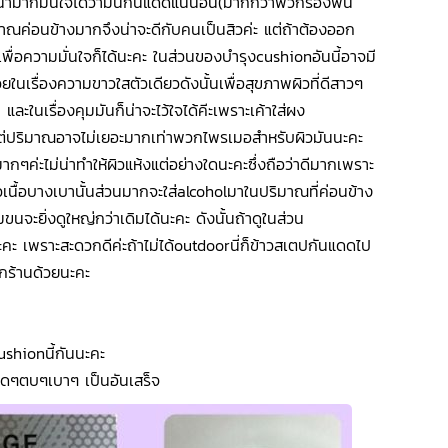
มาก็มั่นใจได้ว่ามันกันแดดแน่นอน(มากกว่าพวกรองพื้น
มาณค่อนข้างมากจึงน่าจะดีกับคนเป็นสิวค่ะ แต่ถ้าต้องออก
่อความมั่นใจก็ได้นะคะ ในส่วนของบำรุงcushionอันนี้อาจมี
วยในเรื่องความขาวใสตัวเดียวดังนั้นเพื่อสุขภาพผิวที่ดีสาวๆ
ะในเรื่องคุมมันก็น่าจะไว้ใจได้คีะเพราะเค้าใส่ผง
วยแต่ปริมาณอาจไม่เยอะมากเท่าพวกไพรเมอสำหรับผิวมันนะคะ
ๆค่ะไม่น่าทำให้ผิวแห้งแต่อย่างใดนะคะซึ่งถือว่าดีมากเพราะ
้วเนื้อบางเบานั้นส่วนมากจะใส่alcoholมาในปริมาณที่ค่อนข้าง
มขนจะยิ่งดูใหญ่กว่าเดิมได้นะคะ ดังนั้นถ้าดูในส่วน
คะ เพราะสะดวกดีค่ะถ้าไม่ได้outdoorนี่ก็ข้าวสเตปกันแดดไป
้งกร้านด้วยนะคะ
ushionนี้กันนะคะ
กดๆตบๆเบาๆ เป็นอันเสร็จ