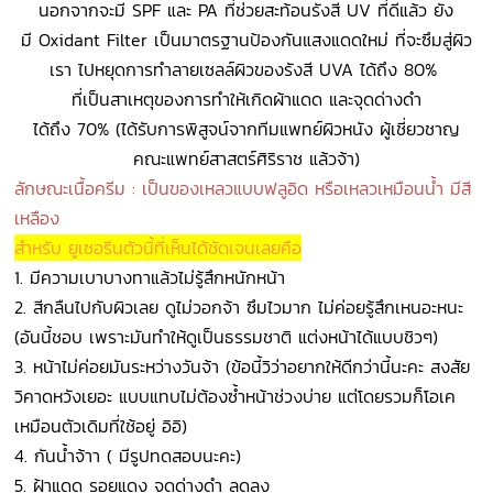
นอกจากจะมี SPF และ PA ที่ช่วยสะท้อนรังสี UV ที่ดีแล้ว ยัง
มี Oxidant Filter เป็นมาตรฐานป้องกันแสงแดดใหม่ ที่จะซึมสู่ผิว
เรา ไปหยุดการทำลายเซลล์ผิวของรังสี UVA ได้ถึง 80%
ที่เป็นสาเหตุของการทำให้เกิดผ้าแดด และจุดด่างดำ
ได้ถึง 70% (ได้รับการพิสูจน์จากทีมแพทย์ผิวหนัง ผู้เชี่ยวชาญ
คณะแพทย์สาสตร์ศิริราช แล้วจ้า)
ลักษณะเนื้อครีม : เป็นของเหลวแบบฟลูอิด หรือเหลวเหมือนน้ำ มีสี
เหลือง
สำหรับ ยูเซอรีนตัวนี้ที่เห็นได้ชัดเจนเลยคือ
1. มีความเบาบางทาแล้วไม่รู้สึกหนักหน้า
2. สีกลืนไปกับผิวเลย ดูไม่วอกจ้า ซึมไวมาก ไม่ค่อยรู้สึกเหนอะหนะ
(อันนี้ชอบ เพราะมันทำให้ดูเป็นธรรมชาติ แต่งหน้าได้แบบชิวๆ)
3. หน้าไม่ค่อยมันระหว่างวันจ้า (ข้อนี้วิว่าอยากให้ดีกว่านี้นะคะ สงสัย
วิคาดหวังเยอะ แบบแทบไม่ต้องซ้ำหน้าช่วงบ่าย แต่โดยรวมก็โอเค
เหมือนตัวเดิมที่ใช้อยู่ อิอิ)
4. กันน้ำจ้าา ( มีรูปทดสอบนะคะ)
5. ฝ้าแดด รอยแดง จุดด่างดำ ลดลง