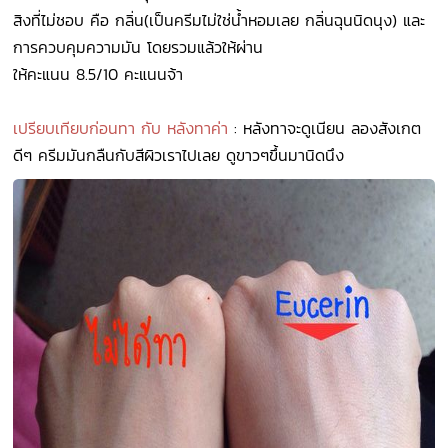
สิงที่ไม่ชอบ คือ กลิ่น(เป็นครีมไม่ใช่น้ำหอมเลย กลิ่นฉุนนิดนุง) และ
การควบคุมความมัน โดยรวมแล้วให้ผ่าน
ให้คะแนน 8.5/10 คะแนนจ้า
เปรียบเทียบก่อนทา กับ หลังทาค่า
: หลังทาจะดูเนียน ลองสังเกต
ดีๆ ครีมมันกลืนกับสีผิวเราไปเลย ดูขาวๆขึ้นมานิดนึง