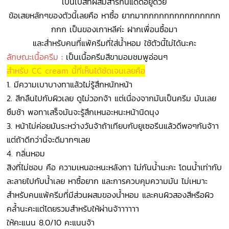
เป็นเบสที่ผสมสารกันแดดอยู่ด้วย
ข้อเสยหลักๆของตัวนี้เลยคือ หาซื้อ ยากมากกกกกกกกกกกกกกก
กกก เป็นของเกาหลีค่ะ ฝากเพื่อนซื้อมา
และสำหรับคนที่แพ้ครีมที่ใส่น้ำหอม ใช้ตัวนี้ไม่ได้นะคะ
ลักษณะเนื้อครีม
: เป็นเนื้อครีมสีขามอมชมพูอ่อนๆ
สำหรับ CC cream นี้ที่เห็นได้ชัดเจนเลยคือ
1. มีความเบาบางทาแล้วไม่รู้สึกหนักหน้า
2. สีกลืนไปกับผิวเลย ดูไม่วอกจ้า แต่เนื่องจากมันเป็นครีม มันเลย
ซึมช้า พอทาเสร็จมันจะรู้สึกเหนอะหนะหน้านิดนุง
3. หน้าไม่ค่อยมันระหว่างวันจ้าถ้าเทียบกับยูเซอรีนแล้วดีพอๆกันจ้าา
แต่ถ้าดีกว่านี้จะดีมากๆเลย
4. กลิ่นหอม
สิงที่ไม่ชอบ คือ ความเหนอะหนะหลังทา ไม่กันน้ำนะคะ โดนน้ำเท่ากับ
ละลายไปกับน้ำเลย หาซื้อยาก และการควบคุมความมัน ไม่เหมาะ
สำหรับคนแพ้ครีมที่มีส่วนผสมของน้ำหอม และคนผิวสองสีหรือผิว
คล้ำนะคะ
แต่โดยรวมสำหรับให้ผ่านจ้าาาาาา
ให้คะแนน 8.0/10 คะแนนจ้า