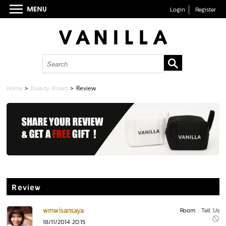
Login
Register
Home
>
Beauty Board
>
Review
Review
wmwisansaya
Room :
Tell Us
18/11/2014 20:15