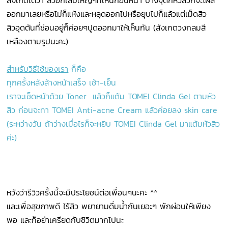
สังเกตได้ว่า สิวอักเสบใหญ่ๆที่เห็นก่อนหน้า บางจุดก็หัวสิวก็จะโผล่
ออกมาเลยหรือไม่ก็แห้งและหลุดออกไปหรือยุบไปก็แล้วแต่เม็ดสิว
สิวอุดตันที่ซ่อนอยู่ก็ค่อยๆปูดออกมาให้เห็นกัน (สังเกตวงกลมสี
เหลืองตามรูปนะคะ)
สำหรับวิธีใช้ของเรา
ก็คือ
ทุกครั้งหลังล้างหน้าเสร็จ เช้า-เย็น
เราจะเช็ดหน้าด้วย Toner แล้วก็แต้ม TOMEI Clinda Gel ตามหัว
สิว ก่อนจะทา TOMEI Anti-acne Cream แล้วค่อยลง skin care
(ระหว่างวัน ถ้าว่างเมื่อไรก็จะหยิบ TOMEI Clinda Gel มาแต้มหัวสิว
ค่ะ)
หวังว่ารีวิวครั้งนี้จะมีประโยชน์ต่อเพื่อนๆนะคะ ^^
และเพื่อสุขภาพดี ไร้สิว พยายามดื่มน้ำกันเยอะๆ พักผ่อนให้เพียง
พอ และก็อย่าเครียดกับชิวิตมากไปนะ