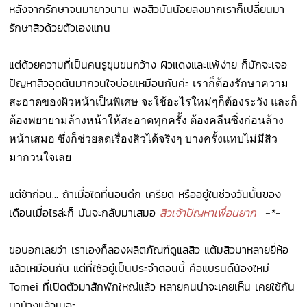
หลังจากรักษาจนมายาวนาน พอสิวมันน้อยลงมากเราก็เปลี่ยนมา
รักษาสิวด้วยตัวเองแทน
แต่ด้วยความที่เป็นคนรูขุมขนกว้าง ผิวแดงและแพ้ง่าย ก็มักจะเจอ
ปัญหาสิวอุดตันมากวนใจบ่อยเหมือนกันค่ะ
เราก็ต้องรักษาความ
สะอาดของผิวหน้าเป็นพิเศษ จะใช้อะไรใหม่ๆก็ต้องระวัง และก็
ต้องพยายามล้างหน้าให้สะอาดทุกครั้ง ต้องคลีนซิ่งก่อนล้าง
หน้าเสมอ ซึ่งก็ช่วยลดเรื่องสิวได้จริงๆ บางครั้งแทบไม่มีสิว
มากวนใจเลย
แต่ช้าก่อน... ถ้าเมื่อใดที่นอนดึก เครียด หรืออยู่ในช่วงวันนั้นของ
เดือนเมื่อไรล่ะก็ มันจะกลับมาเสมอ
สิวเจ้าปัญหาเพื่อนยาก
-*-
ขอบอกเลยว่า เราเองก็ลองผลิตภัณฑ์ดูแลสิว แต้มสิวมาหลายยี่ห้อ
แล้วเหมือนกัน แต่ที่ใช้อยู่เป็นประจำตอนนี้ คือแบรนด์น้องใหม่
Tomei ที่เปิดตัวมาสักพักใหญ่แล้ว หลายคนน่าจะเคยเห็น เคยใช้กัน
มาบ้างแล้วเนอะ