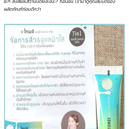
อ๊ะๆ สงสัยละสิว่ามันดียังไงนะ? ก่อนอื่น เ
รามาดูคุณสมบัติของ
ผลิตภัณฑ์ก่อนดีกว่า