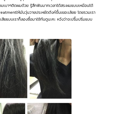
มเบาๆติดผมด้วย รู้สึกฟินมากเวลาได้สระผมแบบเหมือนได้
 treatmentให้มันวุ่นวายประหยัดตังค์ขึ้นเยอะเล้ยย โดยรวมเรา
ียแบบเราก็ลองซื้อมาใช้กันดูนะคะ หวังว่าจะปรื้มปริ่มแบบ