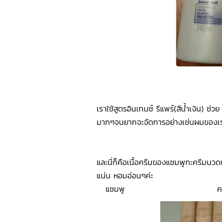
เราใช้สูตรอินเทนซ์ รีแพร์(สีน้ำเงิน) ช่
มากๆจนยากจะจัดการอย่างเช่นผมของเราเ
และนี่ก็คือเนื้อครีมของแชมพูกะครีมนวด
แน่น หอมอ่อนๆค่ะ
แชมพู ครีมน