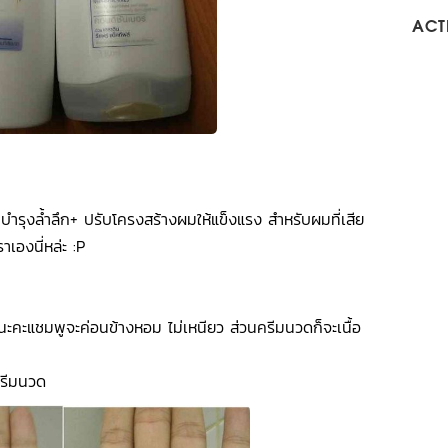
ACTI
วย บำรุงล้ำลึก+ ปรับโครงสร้างผมให้แข็งแรง สำหรับผมที่เสีย
องนี่หล่ะ :P
นะคะแชมพูจะค่อนข้างหอม ไม่เหนียว ส่วนครีมนวดก็จะเนื้อ
วด