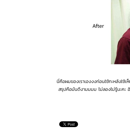
นี่คือผมของเราเองงง
ก่อนใช้กะหลังใช้
เห
สรุปคือมันดีงามมมม ไม่ลองไม่รู้นะคะ อ