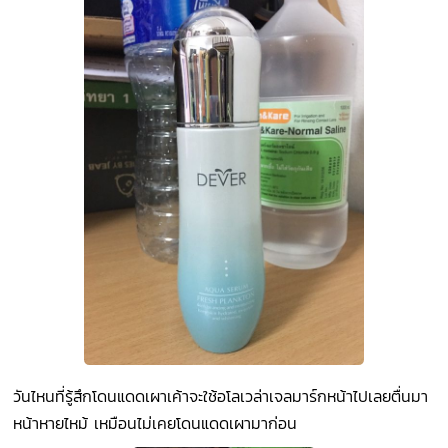
วันไหนที่รู้สึกโดนแดดเผาเค้าจะใช้อโลเวล่าเจลมาร์กหน้าไปเลยตื่นมา
หน้าหายไหม้ เหมือนไม่เคยโดนแดดเผามาก่อน