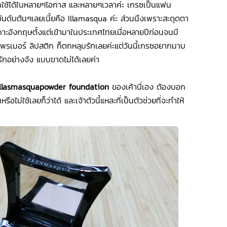
ถใช้ได้ในหลายๆโอกาส และหลายๆเวลาค่ะ เกรซเป็นแฟน
นดับต้นๆเลยเนี้ยคือ Illamasqua ค่ะ ส่วนนึงเพราะสะดุดตา
ะอังกฤษตั้งแต่เข้ามาในประเทศไทยเมื่อหลายปีก่อนจนมี
ไพรเมอร์ ลิปสติก ก็ตกหลุมรักเลยค่ะแต่วันนี้เกรซอยากมาบ
รักอย่างจัง แบบขาดไม่ได้เลยค่า
Illasmasquapowder foundation
ของเค้านี่เอง ต้องบอก
ไม่ใช้เลยก็ว่าได้ และเจ้าตัวนี้แหละที่เป็นตัวช่วยที่จะทำให้