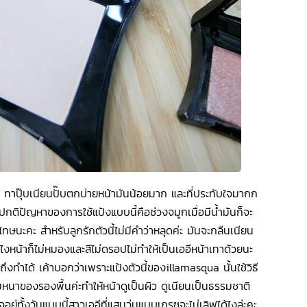
 ทาปุ๊บเนียนปั๊บตกบ่ายหน้ามันน้อยมาก และที่ประทับใจมากก
ะปกติปัญหาของการใช้แป้งแบบนี้คือช่วงจมูกเมื่อมีน้ำมันก็จะ
ษนะคะ สำหรับลูกรักตัวนี้ไม่มีคำว่าหลุดค่ะ มันจะกลืนเนียน
ไงหน้าก็ไม่หมองและสีไม่ดรอปไม่ทำให้เป็นเออีหน้าเทาด้วยนะ
งทำได้ เค้าบอกว่าเพราะแป้งตัวนี้ของillamasqua นั้นใช้วิธี
หนาของรองพื้นค่ะทำให้หน้าดูเป็นผิว ดูเนียนเป็นธรรมชาติ
ู่ทั้งวันแบบนี้สาวเออีที่แสนวุ่นแบบเกรซจะไม่เลิฟได้ไงล่ะคะ