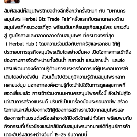
สัมผัสเสน่ห์สมุนไพรไทยอย่างลึกซึ้งกว่าครั้งไหนๆ กับ “มหานคร
สมุนไพร
Herbal Biz Trade Fair”ครั้งแรกกับตลาดกลางด้าน
สมุนไพรที่ครบวงจรที่สุด พร้อมขับเคลื่อนธุรกิจสมุนไพร ยกระดับ
สู่ ศูนย์กลางและตลาดกลางด้านสมุนไพร ที่ครบวงจรที่สุด
(
Herbal Hub
)
โดยความร่วมมือกับภาครัฐและเอกชน ให้ผู้
ประกอบการธุรกิจสมุนไพรเติบโตอย่างมั่นคง เปิดโอกาสการเข้าถึง
ช่องทางการจัดจำหน่ายทั้งต้นน้ำ กลางน้ำ และปลายน้ำ และส่ง
เสริมพัฒนาองค์ความรู้ด้านการบริหารจัดการแก่ผู้ประกอบการให้
เติบโตอย่างยั่งยืน ล้วนเต็มไปด้วยภูมิความรู้ด้านสมุนไพรหลาก
หลายแง่มุม นอกจากองค์ความรู้ที่จะนำไปใช้ในการดูแลสุขภาพที่
ยอดเยี่ยมแล้ว การเข้าร่วมงานมหานครสมุนไพรครั้งนี้ ยังนำไปสู่ไอ
เดียในการสร้างแบรนด์ ปรับใช้เป็นเครื่องมือประกอบอาชีพ สร้าง
โอกาสและเพิ่มช่องทางให้ผู้ต้องการสร้างรายได้จากสมุนไพร
และ
ต้องการทำแบรนด์เครื่องสำอางให้ปังดังไกลไปทั่วโลก
พร้อมพบกับ
กิจกรรมที่เกี่ยวข้องและใกล้ชิดกับสมุนไพรมากมายได้ที่ศูนย์การค้า
เดอะฮับรังสิตระหว่างวันที่ 15-25 ธันวาคมนี้