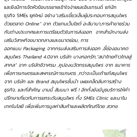
และยังมีการจัดหัวข้อบรรยายเข้าใจง่ายและอินเทรนด์ แก่นัก
ธุรกิจ SMEs ยุคใหม่ อย่าง
“
เสริมเขี้ยวเล็บผู้ประกอบการสมุนไพร
ด้วยตลาด
Online
”
จาก ตัวแทนเว็บไซต์ อะลีบาบา
,
การค้าขายร่วม
กับต่างประเทศและการเตรียมตัวในการส่งออก จากสำนักงานส่ง
เสริมวิสาหกิจขนาดกลางและขนาดย่อม
,
การ
ออกแบบ Packaging จากกรมส่งเสริมการส่งออก ,ชี้ช่องอนาคต
สมุนไพร Thailand 4.0จาก บริษัท บางกอกรัก,“สปาไทยก้าวไกลสู่
สากล” จาก บริษัทชีวาศรม ,คูปองนวัตกรรสมุนไพร จาก ธนาคาร
เพื่อการเกษตรและสหกรณ์การเกษตร ,กว่าจะเป็นเถ้าแก้สมุนไพร
จาก บริษัท และ Brand สมุนไพรชั้นนำ เผยเคล็ดลับการสร้าง
ธุรกิจ, และที่สำคัญ งานนี้ สัมมนา ฟรี ! อีกทั้งยังมีบูธบริการให้คำ
ปรึกษาเกี่ยวกับการยกระดับสมุนไพร ทั้ง SMEs Clinic และนาโน
เทคโนโลยี เพื่อเพิ่มการมูลค่าสินค้าและผลิตภัณฑ์โดย สวทช.