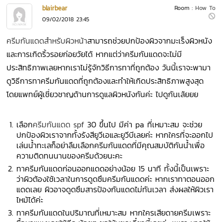
blairbear
Room :
How To
09/02/2018 23:45
ครีมกันแดดสำหรับผิวหน้า
สามารถช่วยปกป้องผิวจากมะเร็งผิวหนัง
และการเกิดริ้วรอยก่อยวัยได้ หากแต่ว่าครีมกันแดดจะไม่มี
ประสิทธิภาพเลยหากเราไม่รู้จักวิธีการทาที่ถูกต้อง วันนี้เราจะพามา
ดูวิธีการทาครีมกันแดดที่ถูกต้องและทำให้เกิดประสิทธิภาพสูงสุด
โดยแพทย์ผู้เชี่ยวชาญด้านการดูแลผิวหนังกันค่ะ ไปดูกันเล้ยยย
เลือก
ครีมกันแดด spf
30 ขึ้นไป มีค่า pa ที่เหมาะสม จะช่วย
ปกป้องผิวเราจากทั้งรังสียูวีเอและยูวีบีเลยค่ะ หากใครที่จะออกไป
เล่นน้ำทะเลก็อย่าลืมเลือกครีมกันแดดที่มีคุณสมบัติกันน้ำเพื่อ
ความติดทนนานของครีมด้วยนะคะ
ทาครีมกันแดดก่อนออกแดดอย่างน้อย 15 นาที ทั้งนี้เป็นเพราะ
ว่าผิวต้องใช้เวลาในการดูดซึมครีมกันแดดค่ะ หากเราทาตอนออก
แดดเลย ผิวอาจดูดซึมสารป้องกันแดดไม่ทันเวลา ส่งผลให้ผิวเรา
ไหม้ได้ค่ะ
ทาครีมกันแดดในปริมาณที่เหมาะสม หากใครเสียดายครีมเพราะ