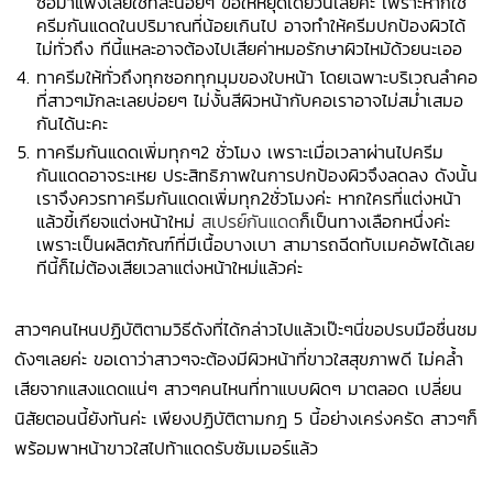
ซื้อมาแพงเลยใช้ทีละน้อยๆ ขอให้หยุดเดี๋ยวนี้เลยค่ะ เพราะหากใช้
ครีมกันแดดในปริมาณที่น้อยเกินไป อาจทำให้ครีมปกป้องผิวได้
ไม่ทั่วถึง ทีนี้แหละอาจต้องไปเสียค่าหมอรักษาผิวไหม้ด้วยนะเออ
ทาครีมให้ทั่วถึงทุกซอกทุกมุมของใบหน้า โดยเฉพาะบริเวณลำคอ
ที่สาวๆมักละเลยบ่อยๆ ไม่งั้นสีผิวหน้ากับคอเราอาจไม่สม่ำเสมอ
กันได้นะคะ
ทาครีมกันแดดเพิ่มทุกๆ2 ชั่วโมง เพราะเมื่อเวลาผ่านไปครีม
กันแดดอาจระเหย ประสิทธิภาพในการปกป้องผิวจึงลดลง ดังนั้น
เราจึงควรทาครีมกันแดดเพิ่มทุก2ชั่วโมงค่ะ หากใครที่แต่งหน้า
แล้วขี้เกียจแต่งหน้าใหม่
สเปรย์กันแดด
ก็เป็นทางเลือกหนึ่งค่ะ
เพราะเป็นผลิตภัณฑ์ที่มีเนื้อบางเบา สามารถฉีดทับเมคอัพได้เลย
ทีนี้ก็ไม่ต้องเสียเวลาแต่งหน้าใหม่แล้วค่ะ
สาวๆคนไหนปฏิบัติตามวิธีดังที่ได้กล่าวไปแล้วเป๊ะๆนี่ขอปรบมือชื่นชม
ดังๆเลยค่ะ ขอเดาว่าสาวๆจะต้องมีผิวหน้าที่ขาวใสสุขภาพดี ไม่คล้ำ
เสียจากแสงแดดแน่ๆ สาวๆคนไหนที่ทาแบบผิดๆ มาตลอด เปลี่ยน
นิสัยตอนนี้ยังทันค่ะ เพียงปฏิบัติตามกฎ 5 นี้อย่างเคร่งครัด สาวๆก็
พร้อมพาหน้าขาวใสไปท้าแดดรับซัมเมอร์แล้ว