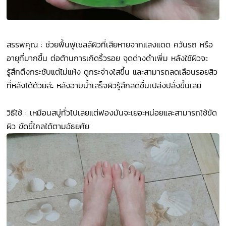
สรรพคุณ : ช่วยฟื้นฟูเซลล์ผิวที่เสียหายจากแสงแดด ควันรถ หรือ
อายุที่มากขึ้น ต่อต้านการเกิดริ้วรอย จุดด่างดำเพิ่ม หลังใช้ผิวจะ
รู้สึกตึงกระชับแต่ไม่แห้ง ดูกระจ่างใสขึ้น และสามารถลดเลือนรอยสิว
ที่หลังได้ด้วยล่ะ หลังอาบน้ำเสร็จผิวรู้สึกสดชื่นเปล่งปลั่งขึ้นเลย
วิธีใช้ : เหมือนสบู่ทั่วไปเลยแต่ฟองมันจะเยอะหน่อยและสามารถใช้ขัด
ผิว ขัดขี้ไคลได้ตามอัธยศัย