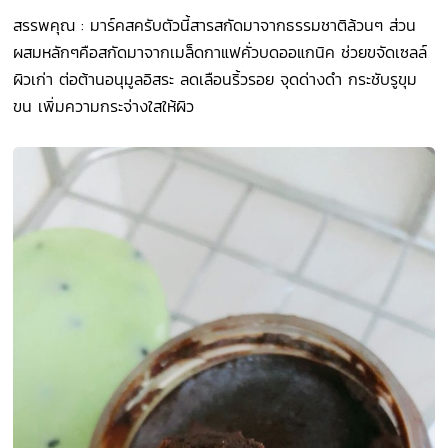
สรรพคุณ : มาร์คสครับตัวนี้สารสกัดมาจากธรรมชาติล้วนๆ ส่วน
ผสมหลักๆคือสกัดมาจากเมล็ดกาแฟคั่วบดออแกนิค ช่วยขจัดเซลล์
ผิวเก่า ต่อต้านอนุมูลอิสระ ลดเลือนริ้วรอย จุดด่างดำ กระชับรูขุม
ขน เพิ่มความกระจ่างใสให้ผิว