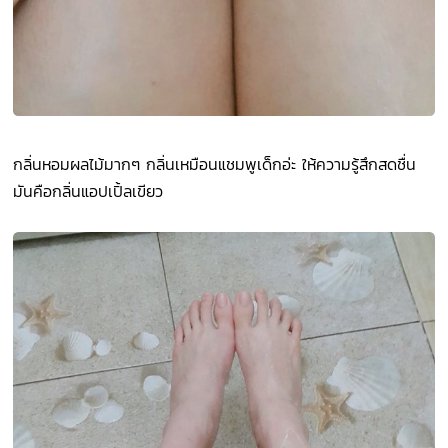
กลิ่นหอมผลไม้มากๆ กลิ่นเหมือนแชมพูเด็กอ่ะ ให้ความรู้สึกสดชื่น
มันคือกลิ่นแอปเปิ้ลเขียว