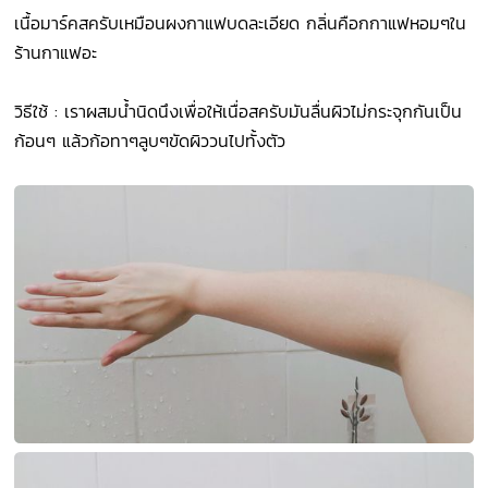
เนื้อมาร์คสครับเหมือนผงกาแฟบดละเอียด กลิ่นคือกกาแฟหอมๆใน
ร้านกาแฟอะ
วิธีใช้ : เราผสมน้ำนิดนึงเพื่อให้เนื่อสครับมันลื่นผิวไม่กระจุกกันเป็น
ก้อนๆ แล้วก้อทาๆลูบๆขัดผิววนไปทั้งตัว