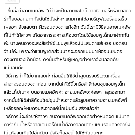
ขึ้นชื่อว่าอายเมคอัพ ไม่ว่าจะเป็น
อายแชโดว์
อายไลเนอร์หรือมาสคา
ร่าก็ลบออกยากทั้งนั้นใช่มั้ยล่ะคะ แถมหากใช้อายรีมูฟเวอร์ลบเสร็จ
เผลอๆ ยังแสบตา ผิวรอบดวงตาแห้งอีก วันนี้เรามีวิธีลบอายเมคอัพ
ที่ไม่ทำให้สาวๆ เกิดอาการระคายเคืองตาโดยใช้แชมพูเด็กมาฝากกัน
ค่ะ บางคนอาจจะสงสัยว่าใช้แชมพูแล้วจะไม่แสบตาแย่เหรอ ขอตอบ
ว่าไม่ค่ะ เพราะว่าแชมพูเด็กส่วนมากจะออกแบบมาให้อ่อนโยนต่อ
ดวงตาของเด็กน้อย ดังนั้นสำหรับผู้ใหญ่อย่างเราจึงปลอดภัย
แน่นอนค่ะ
วิธีการทำก็ไม่ยากเลยค่ะ ก่อนอื่นให้ใช้น้ำลูบตรงบริเวณ
เครื่อง
สำอาง
รอบดวงตาก่อน จากนั้นให้ใช้นิ้วหรือสำลีก่อนชุบแชมพูเด็ก
แล้วแท็ปเบาๆ บนอายเมคอัพค่ะ อายเมคอัพจะค่อยๆ หลุดออกมา
จากนั้นให้ใช้สำลีก้อนใหม่ชุบน้ำสะอาดแล้วลูบเอาคราบอายเมคอัพที่
เหลือออกให้หมดจนสะอาดแค่นี้ก็เป็นอันเสร็จแล้วค่า
วิธีการนี้จะช่วยให้สาวๆ ลบอายเมคอัพออกได้อย่างหมดจด แม้
มาส
คาร่ากันน้ำ
หรือ
อายไลเนอร์กันน้ำ
ก็ล้างออกได้ค่ะ แถมรอบดวงตายัง
ไม่แห้งจนเกินไปอีกด้วย ยังไงก็ลองนำไปใช้กันดูนะคะ