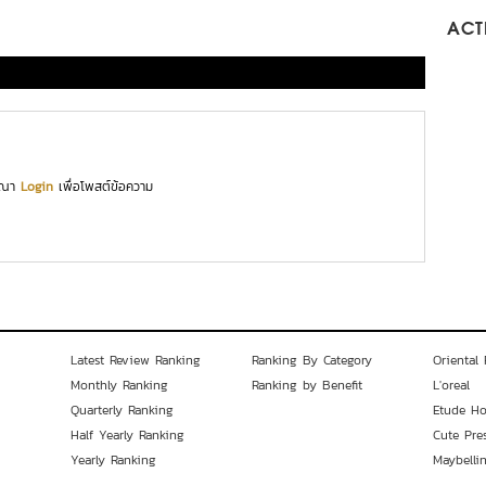
ACTI
ุณา
Login
เพื่อโพสต์ข้อความ
Latest Review Ranking
Ranking By Category
Oriental 
Monthly Ranking
Ranking by Benefit
L'oreal
Quarterly Ranking
Etude H
Half Yearly Ranking
Cute Pre
Yearly Ranking
Maybelli