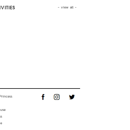
- view all -
VITIES
Princess
ouse
ss
ne