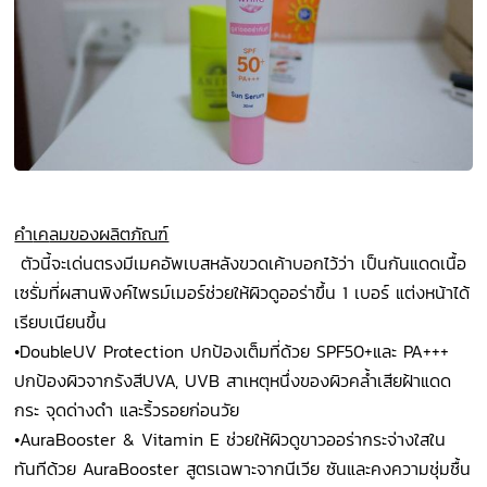
คำ
เค
ลมของผลิตภัณฑ์
ตัวนี้จะเด่นตรงมีเมคอัพเบสหลังขวดเค้าบอกไว้ว่า เป็นกันแดดเนื้อ
เซรั่มที่ผสานพิงค์ไพรม์เมอร์ช่วยให้ผิวดูออร่าขึ้น 1 เบอร์ แต่งหน้าได้
เรียบเนียนขึ้น
•
DoubleUV Protection ปกป้องเต็มที่ด้วย SPF50+และ PA+++
ปกป้องผิวจากรังสีUVA, UVB สาเหตุหนึ่งของผิวคล้ำเสียฝ้าแดด
กระ จุดด่างดำ และริ้วรอยก่อนวัย
•
AuraBooster & Vitamin E ช่วยให้ผิวดูขาวออร่ากระจ่างใสใน
ทันทีด้วย AuraBooster สูตรเฉพาะจากนีเวีย ซันและคงความชุ่มชื้น