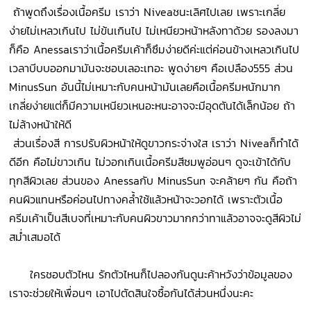
ถ้าพูดถึงเรื่องเนื้อครีม เราว่า Niveaชนะเลิศไปเลย เพราะเกลี่ย
ง่ายไม่เหลวเกินไป ไม่ข้นเกินไป ไม่เหนียวหน้าหลังทาด้วย รองลงมา
ก็คือ Anessaเราว่าเนื้อครีมเค้าก็ซึมง่ายดีค่ะแต่ค่อนข้างเหลวเกินไป
เวลาบีบบออกมามันจะชอบเลอะเทอะ พูดง่ายๆ คือเปลือง555 ส่วน
MinusSun อันนี้ไม่เหมาะกับคนหน้ามันเลยคือเนื้อครีมหนักมาก
เกลี่ยง่ายแต่ก็มีความเหนียวเหนอะหนะอาจจะมีอุดตันได้เล็กน้อย ถ้า
ไม่ล้างหน้าให้ดี
ส่วนเรื่องสี การปรับผิวหน้าให้ดูขาวกระจ่างใส เราว่า Niveaก็ทำได้
ดีอีก คือไม่ขาวเกิน ไม่วอกเกินเนื้อครีมสีชมพูอ่อนๆ ดูจะเข้าได้กับ
ทุกสีผิวเลย ส่วนของ Anessaกับ MinusSun จะคล้ายๆ กัน คือถ้า
คนผิวแทนหรือค่อนไปทางคล้ำใช้แล้วหน้าจะวอกได้ เพราะตัวเนื้อ
ครีมเค้าเป็นสีเบจที่เหมาะกับคนผิวขาวมากกว่าทาแล้วอาจจะดูสีผิวไม่
สม่ำเสมอได้
ใครชอบตัวไหน รักตัวไหนก็ไปลองกันดูนะค้าหวังว่าข้อมูลของ
เราจะช่วยให้เพื่อนๆ เอาไปตัดสินใจซื้อกันได้ส่วนหนึ่งนะคะ