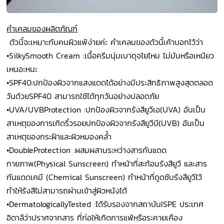
คำ
เค
ลมของผลิตภัณฑ์
ตัวนี้จะเหมาะกับคนผิวแพ้ง่ายค่ะ คำเคลมของตัวนี้เค้าบอกไว้ว่า
•
SilkySmooth Cream :เนื้อครีมนุ่มเบาดุจไยไหม ไม่มันหรือเหนียว
เหนอะหนะ
•
SPF40:ปกป้องผิวจากแสงแดดได้อย่างมีประสิทธิภาพสูงสุดตลอด
วันด้วยSPF40 สามารถใช้ได้ทุกวันอย่างปลอดภัย
•
UVA/UVBProtection :ปกป้องผิวจากรังสียูวีเอ(UVA) อันเป็น
สาเหตุของการเกิดริ้วรอยปกป้องผิวจากรังสียูวีบี(UVB) อันเป็น
สาเหตุของกระฝ้าและผิวหมองคล้ำ
•
DoubleProtection :ผสมผสานระหว่างสารกันแดด
กายภาพ(Physical Sunscreen) ทำหน้าที่สะท้อนรังสียูวี และสาร
กันแดดเคมี (Chemical Sunscreen) ทำหน้าที่ดูดซับรังสียูวีไว้
ทำให้รังสีไม่สามารถผ่านเข้าสู่ผิวหนังได้
•
DermatologicallyTested :ได้รับรองจากสถาบันISPE ประเทศ
อิตาลีว่าปราศจากสาร ที่ก่อให้เกิดการแพ้หรือระคายเคือง