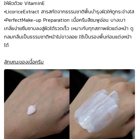
ให้ผิวด้วย VitaminE
•
LicoriceExtract สารสกัดจากธรรมชาติฟื้นบำรุงผิวให้ดูกระจ่างใส
•
PerfectMake-up Preparation เนื้อครีมสีชมพูอ่อน บางเบา
เกลี่ยง่ายซึมซาบลงสู่ผิวได้รวดเร็ว เหมาะกับทุกสภาพผิวแต่งหน้า ดู
กลมกลืนเป็นธรรมชาติหน้าไม่ขาวลอย ใช้เป็นรองพื้นก่อนแต่งหน้า
ได้
ลักษณะ
ของเนื้อครีม