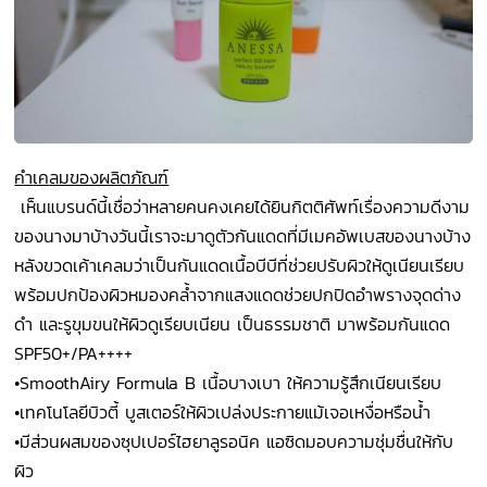
คำ
เค
ลมของผลิตภัณฑ์
เห็นแบรนด์นี้เชื่อว่าหลายคนคงเคยได้ยินกิตติศัพท์เรื่องความดีงาม
ของนางมาบ้างวันนี้เราจะมาดูตัวกันแดดที่มีเมคอัพเบสของนางบ้าง
หลังขวดเค้าเคลมว่าเป็นกันแดดเนื้อบีบีที่ช่วยปรับผิวให้ดูเนียนเรียบ
พร้อมปกป้องผิวหมองคล้ำจากแสงแดดช่วยปกปิดอำพรางจุดด่าง
ดำ และรูขุมขนให้ผิวดูเรียบเนียน เป็นธรรมชาติ มาพร้อมกันแดด
SPF50+/PA++++
•
SmoothAiry Formula B เนื้อบางเบา ให้ความรู้สึกเนียนเรียบ
•
เทคโนโลยีบิวตี้ บูสเตอร์ให้ผิวเปล่งประกายแม้เจอเหงื่อหรือน้ำ
•
มีส่วนผสมของซุปเปอร์ไฮยาลูรอนิค แอซิดมอบความชุ่มชื่นให้กับ
ผิว