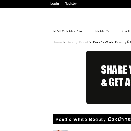
Login
Register
REVIEW RANKING
BRANDS
CATE
Home
>
Beauty Board
>
Pond's White Beauty ผิว
Pond's White Beauty ผิวหน้ากระจ