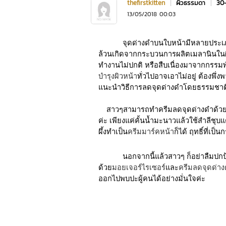
thefirstkitten
|
ผิวธรรมดา
|
30
13/05/2018 00:03
จุดด่างดำบนใบหน้ามีหลายประเภท 
ล้วนเกิดจากกระบวนการผลิตเมลานินในผ
ทำงานไม่ปกติ หรือสืบเนื่องมาจากกรรม
บำรุงผิวหน้า
ทั่วไปอาจเอาไม่อยู่ ต้องพึ่
แนะนำวิธีการลดจุดด่างดำโดยธรรมชาติแ
สาวๆสามารถทำครีมลดจุดด่างดำด้วยตั
ค่ะ เพียงแค่คั้นน้ำมะนาวแล้วใช้สำลีชุ
ผึ้งทำเป็น
ครีมมาร์คหน้า
ก็ได้ ฤทธิ์ที่เ
นอกจากนี้แล้วสาวๆ ก็อย่าลืมปก
ด้วย
มอยเจอร์ไรเซอร์
และ
ครีมลดจุดด่า
ออกไปพบปะผู้คนได้อย่างมั่นใจค่ะ