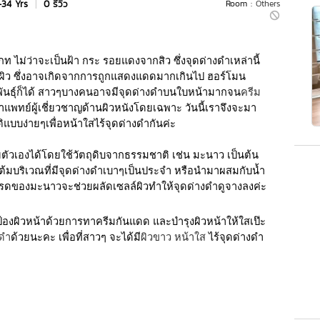
-34 Yrs
|
0 รีวิว
Room :
Others
ไม่ว่าจะเป็นฝ้า กระ รอยแดงจากสิว ซึ่งจุดด่างดำเหล่านี้
ิว ซึ่งอาจเกิดจากการถูกแสดงแดดมากเกินไป ฮอร์โมน
พันธุ์ก็ได้ สาวๆบางคนอาจมีจุดด่างดำบนใบหน้ามากจน
ครีม
งพาแพทย์ผู้เชี่ยวชาญด้านผิวหนังโดยเฉพาะ วันนี้เราจึงจะมา
บบง่ายๆเพื่อหน้าใสไร้จุดด่างดำกันค่ะ
วเองได้โดยใช้วัตถุดิบจากธรรมชาติ เช่น มะนาว เป็นต้น
บแต้มบริเวณที่มีจุดด่างดำเบาๆเป็นประจำ หรือนำมาผสมกับน้ำ
ป็นกรดของมะนาวจะช่วยผลัดเซลล์ผิวทำให้จุดด่างดำดูจางลงค่ะ
ป้องผิวหน้าด้วยการทาครีมกันแดด และบำรุงผิวหน้าให้ใสเป๊ะ
งดำ
ด้วยนะคะ เพื่อที่สาวๆ จะได้มี
ผิวขาว
หน้าใส
 ไร้จุดด่างดำ 