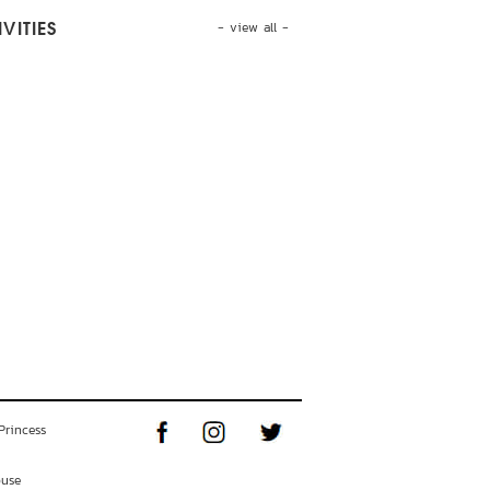
- view all -
VITIES
Princess
ouse