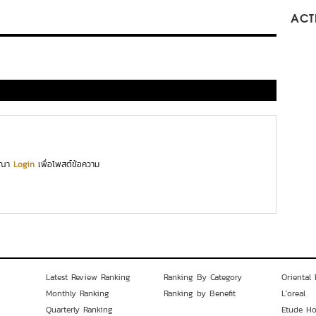
ACTI
ุณา
Login
เพื่อโพสต์ข้อความ
Latest Review Ranking
Ranking By Category
Oriental 
Monthly Ranking
Ranking by Benefit
L'oreal
Quarterly Ranking
Etude H