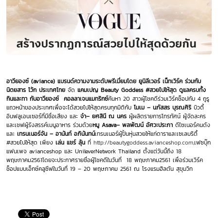
อาวียองซ์
(aviance)
แบรนด์ความงามระดับพรีเมี่ยมโดย ยูนิลีเวอร์ เน็ทเวิร์ค ร่วมกับ
นิตยสาร โว้ก ประเทศไทย
จัด
แคมเปญ
Beauty Goddess #
สวยไปให้สุด ดูแลครบทั้ง
กินและทา กับอาวียองซ์ คอลลาเจนแมทริกซ์
ค้นหา 20
สาวผู้โชคดีร่วมเวิร์คช็อปกับ 4 กูรู
แถวหน้าของประเทศเพื่อจะได้สวยไปให้สุดครบทุกมิติกับ
โมเม – นภัสสร บุรณศิริ
บิวตี้
อินฟลูเอนเซอร์ที่มีชื่อเสียง และ
จ๋า– ยศสินี ณ นคร
ผู้ผลิตรายการโทรทัศน์ ผู้จัดละคร
และเชฟผู้รังสรรค์เมนูอาหาร ร่วมด้วย
หมู
Asava– พลพัฒน์ อัศวะประภา
ดีไซเนอร์คนดัง
และ
เทรนเนอร์จัน – อานันท์ อภินันทน์
เทรนเนอร์ผู้ปั้นหุ่นสวยให้แก่ดาราและเซเลบริตี้
#
สวยไปให้สุด เพียง
เล่น แชร์ ลุ้น
ที่
http://beautygoddess.avianceshop.com,
เฟซบุ๊ก
แฟนเพจ avianceshop และ UnileverNetwork Thailand ตั้งแต่วันนี้ถึง 18
พฤษภาคม2561โดยจะประกาศรายชื่อผู้โชคดีในวันที่ 18 พฤษภาคม2561 เพื่อร่วมเวิร์ค
ช็อปแบบเอ็กซ์คลูซีฟในวันที่ 19 – 20 พฤษภาคม 2561 ณ โรงแรมฮิลตัน สุขุมวิท