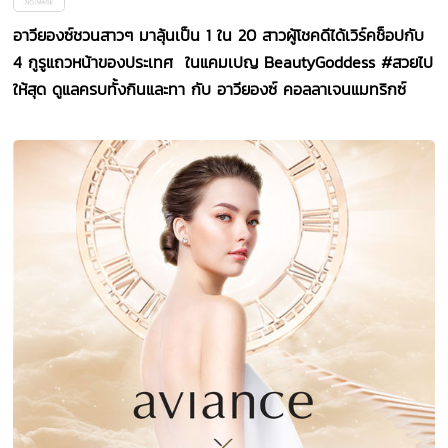
อาวียองซ์ชวนสาวๆ มาลุ้นเป็น
1
ใน 20 สาวผู้โชคดีได้เวิร์คช็อปกับ
4 กูรูแถวหน้าของประเทศ ในแคมเปญ BeautyGoddess #สวยไป
ให้สุด ดูแลครบทั้งกินและทา กับ อาวียองซ์ คอลลาเจนแมทริกซ์