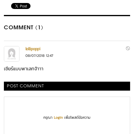
COMMENT (1)
lollipoppi
08/07/2018 12:47
เชียร์แบบพาเลทจ้าาา
POST COMMENT
กรุณา
Login
เพื่อโพสต์ข้อความ