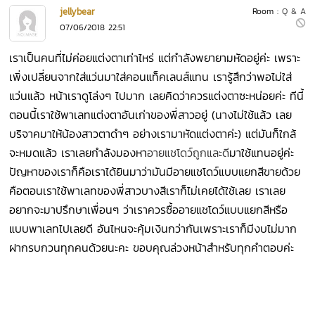
jellybear
Room :
Q & A
07/06/2018 22:51
เราเป็นคนที่ไม่ค่อยแต่งตาเท่าไหร่ แต่กำลังพยายามหัดอยู่ค่ะ เพราะ
เพิ่งเปลี่ยนจากใส่แว่นมาใส่คอนแท็คเลนส์แทน เรารู้สึกว่าพอไม่ใส่
แว่นแล้ว หน้าเราดูโล่งๆ ไปมาก เลยคิดว่าควรแต่งตาซะหน่อยค่ะ ทีนี้
ตอนนี้เราใช้พาเลทแต่งตาอันเก่าของพี่สาวอยู่ (นางไม่ใช้แล้ว เลย
บริจาคมาให้น้องสาวตาดำๆ อย่างเรามาหัดแต่งตาค่ะ) แต่มันก็ใกล้
จะหมดแล้ว เราเลยกำลังมองหา
อายแชโดว์ถูกและดี
มาใช้แทนอยู่ค่ะ
ปัญหาของเราก็คือเราได้ยินมาว่ามันมีอายแชโดว์แบบแยกสีขายด้วย
คือตอนเราใช้พาเลทของพี่สาวบางสีเราก็ไม่เคยได้ใช้เลย เราเลย
อยากจะมาปรึกษาเพื่อนๆ ว่าเราควรซื้ออายแชโดว์แบบแยกสีหรือ
แบบพาเลทไปเลยดี อันไหนจะคุ้มเงินกว่ากันเพราะเราก็มีงบไม่มาก
ฝากรบกวนทุกคนด้วยนะคะ ขอบคุณล่วงหน้าสำหรับทุกคำตอบค่ะ