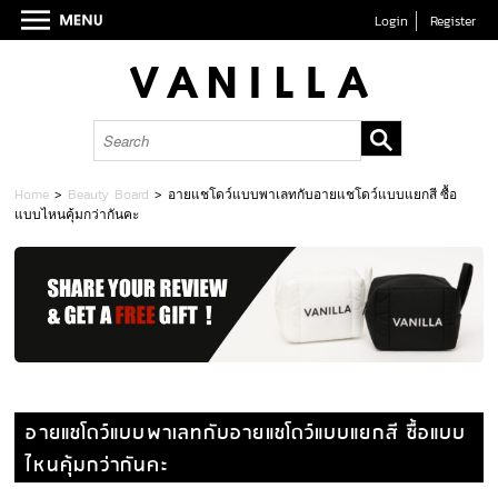
Login
Register
Home
>
Beauty Board
>
อายแชโดว์แบบพาเลทกับอายแชโดว์แบบแยกสี ซื้อ
แบบไหนคุ้มกว่ากันคะ
อายแชโดว์แบบพาเลทกับอายแชโดว์แบบแยกสี ซื้อแบบ
ไหนคุ้มกว่ากันคะ