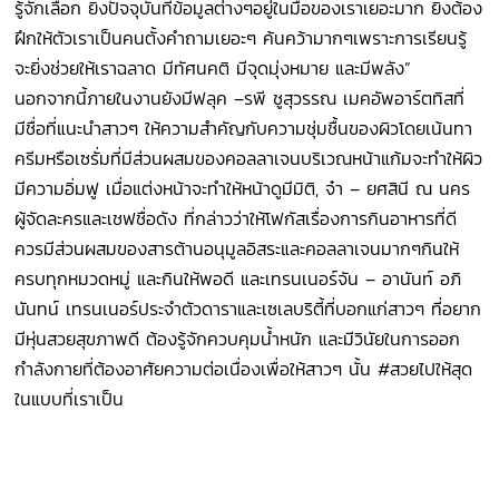
รู้จักเลือก ยิ่งปัจจุบันที่ข้อมูลต่างๆอยู่ในมือของเราเยอะมาก ยิ่งต้อง
ฝึกให้ตัวเราเป็นคนตั้งคำถามเยอะๆ ค้นคว้ามากๆเพราะการเรียนรู้
จะยิ่งช่วยให้เราฉลาด มีทัศนคติ มีจุดมุ่งหมาย และมีพลัง”
นอกจากนี้ภายในงานยังมีฟลุค –รพี ชูสุวรรณ เมคอัพอาร์ตทิสที่
มีชื่อที่แนะนำสาวๆ ให้ความสำคัญกับความชุ่มชื้นของผิวโดยเน้นทา
ครีมหรือเซรั่มที่มีส่วนผสมของคอลลาเจนบริเวณหน้าแก้มจะทำให้ผิว
มีความอิ่มฟู เมื่อแต่งหน้าจะทำให้หน้าดูมีมิติ, จ๋า – ยศสินี ณ นคร
ผู้จัดละครและเชฟชื่อดัง ที่กล่าวว่าให้โฟกัสเรื่องการกินอาหารที่ดี
ควรมีส่วนผสมของสารต้านอนุมูลอิสระและคอลลาเจนมากๆกินให้
ครบทุกหมวดหมู่ และกินให้พอดี และเทรนเนอร์จัน – อานันท์ อภิ
นันทน์ เทรนเนอร์ประจำตัวดาราและเซเลบริตี้ที่บอกแก่สาวๆ ที่อยาก
มีหุ่นสวยสุขภาพดี ต้องรู้จักควบคุมน้ำหนัก และมีวินัยในการออก
กำลังกายที่ต้องอาศัยความต่อเนื่องเพื่อให้สาวๆ นั้น #สวยไปให้สุด
ในแบบที่เราเป็น