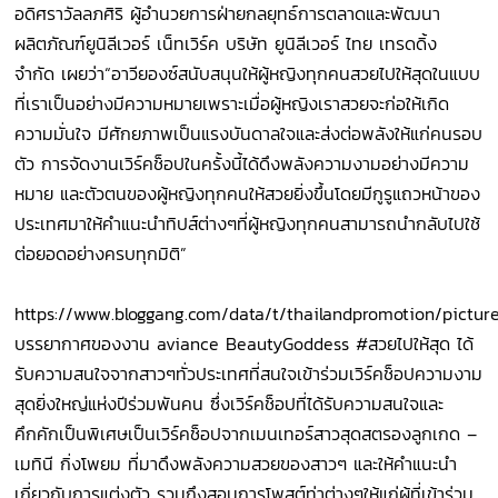
อดิศราวัลลภศิริ ผู้อำนวยการฝ่ายกลยุทธ์การตลาดและพัฒนา
ผลิตภัณฑ์ยูนิลีเวอร์ เน็ทเวิร์ค บริษัท ยูนิลีเวอร์ ไทย เทรดดิ้ง
จำกัด เผยว่า“อาวียองซ์สนับสนุนให้ผู้หญิงทุกคนสวยไปให้สุดในแบบ
ที่เราเป็นอย่างมีความหมายเพราะเมื่อผู้หญิงเราสวยจะก่อให้เกิด
ความมั่นใจ มีศักยภาพเป็นแรงบันดาลใจและส่งต่อพลังให้แก่คนรอบ
ตัว การจัดงานเวิร์คช็อปในครั้งนี้ได้ดึงพลังความงามอย่างมีความ
หมาย และตัวตนของผู้หญิงทุกคนให้สวยยิ่งขึ้นโดยมีกูรูแถวหน้าของ
ประเทศมาให้คำแนะนำทิปส์ต่างๆที่ผู้หญิงทุกคนสามารถนำกลับไปใช้
ต่อยอดอย่างครบทุกมิติ”
https://www.bloggang.com/data/t/thailandpromotion/pictur
บรรยากาศของงาน aviance BeautyGoddess #สวยไปให้สุด ได้
รับความสนใจจากสาวๆทั่วประเทศที่สนใจเข้าร่วมเวิร์คช็อปความงาม
สุดยิ่งใหญ่แห่งปีร่วมพันคน ซึ่งเวิร์คช็อปที่ได้รับความสนใจและ
คึกคักเป็นพิเศษเป็นเวิร์คช็อปจากเมนเทอร์สาวสุดสตรองลูกเกด –
เมทินี กิ่งโพยม ที่มาดึงพลังความสวยของสาวๆ และให้คำแนะนำ
เกี่ยวกับการแต่งตัว รวมถึงสอนการโพสต์ท่าต่างๆให้แก่ผู้ที่เข้าร่วม