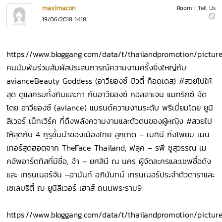
maximacon
Room :
Tell Us
19/06/2018 14:18
https://www.bloggang.com/data/t/thailandpromotion/pictur
คนนับพันร่วมสัมผัสประสบการณ์ความงามครั้งยิ่งใหญ่กับ
avianceBeauty Goddess (อาวียองซ์ บิวตี้ ก็อดเดส) #สวยไปให้
สุด ดูแลครบทั้งกินและทา กับอาวียองซ์ คอลลาเจน แมทริกซ์ จัด
โดย อาวียองซ์ (aviance) แบรนด์ความงามระดับ พรีเมี่ยมโดย ยูนิ
ลีเวอร์ เน็ทเวิร์ค ที่ดึงพลังความงามและตัวตนของผู้หญิง #สวยไป
ให้สุดกับ 4 กูรูชั้นนำของเมืองไทย ลูกเกด – เมทินี กิ่งโพยม เมน
เทอร์สุดฮอตจาก TheFace Thailand, ฟลุค – รพี ชูสุวรรณ เม
คอัพอาร์ตทิสที่มีชื่อ, จ๋า – ยศสินี ณ นคร ผู้จัดละครและเชฟชื่อดัง
และ เทรนเนอร์จัน –อานันท์ อภินันทน์ เทรนเนอร์ประจำตัวดาราและ
เซเลบริตี้ ณ ยูนิลีเวอร์ เฮาส์ ถนนพระราม9
https://www.bloggang.com/data/t/thailandpromotion/pictur