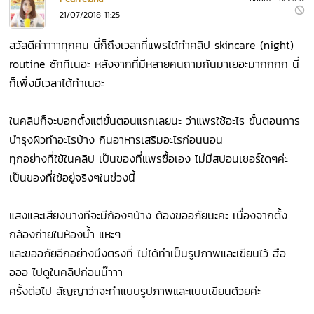
21/07/2018 11:25
สวัสดีค่าาาาทุกคน นี่ก็ถึงเวลาที่แพรได้ทำคลิป skincare (night)
routine ซักทีเนอะ หลังจากที่มีหลายคนถามกันมาเยอะมากกกก นี่
ก็เพิ่งมีเวลาได้ทำเนอะ
ในคลิปก็จะบอกตั้งแต่ขั้นตอนแรกเลยนะ ว่าแพรใช้อะไร ขั้นตอนการ
บำรุงผิวทำอะไรบ้าง กินอาหารเสริมอะไรก่อนนอน
ทุกอย่างที่ใช้ในคลิป เป็นของที่แพรซื้อเอง ไม่มีสปอนเซอร์ใดๆค่ะ
เป็นของที่ใช้อยู่จริงๆในช่วงนี้
แสงและเสียงบางทีจะมีก้องๆบ้าง ต้องขออภัยนะคะ เนื่องจากตั้ง
กล้องถ่ายในห้องน้ำ แหะๆ
และขออภัยอีกอย่างนึงตรงที่ ไม่ได้ทำเป็นรูปภาพและเขียนไว้ ฮือ
อออ ไปดูในคลิปก่อนน๊าาา
ครั้งต่อไป สัญญาว่าจะทำแบบรูปภาพและแบบเขียนด้วยค่ะ